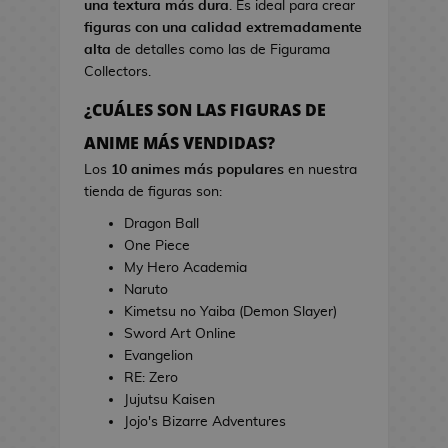
una textura más dura
. Es ideal para crear
s
i
figuras con una calidad extremadamente
d
n
alta
de detalles como las de Figurama
e
e
Collectors.
V
i
¿CUÁLES SON LAS FIGURAS DE
T
d
o
ANIME MÁS VENDIDAS?
e
a
o
Los
10 animes más populares
en nuestra
l
j
tienda de figuras son:
l
u
a
Dragon Ball
e
s
One Piece
g
d
My Hero Academia
o
e
Naruto
s
C
Kimetsu no Yaiba (Demon Slayer)
i
Sword Art Online
E
n
Evangelion
s
e
RE: Zero
t
Jujutsu Kaisen
u
J
Jojo's Bizarre Adventures
c
a