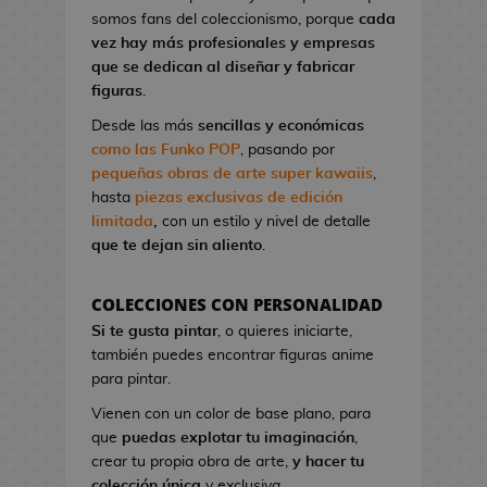
l
a
I
G
somos fans del coleccionismo, porque
cada
o
o
t
r
a
vez hay más profesionales y empresas
n
A
o
o
K
que se dedican al diseñar y fabricar
d
n
n
n
i
figuras
.
e
i
d
S
l
V
m
Desde las más
sencillas y económicas
e
t
l
i
e
como las Funko POP
, pasando por
C
u
!
d
pequeñas obras de arte super kawaiis
,
i
d
e
hasta
piezas exclusivas de edición
n
M
i
o
limitada
,
con un estilo y nivel de detalle
e
a
o
j
que te dejan sin aliento
.
n
s
u
P
g
e
i
F
a
COLECCIONES CON PERSONALIDAD
g
n
i
B
Si te gusta pintar
, o quieres iniciarte,
o
e
g
l
también puedes encontrar figuras anime
s
s
u
u
para pintar.
d
r
e
G
e
Vienen con un color de base plano, para
a
E
o
C
que
puedas explotar tu imaginación
,
s
x
r
i
crear tu propia obra de arte,
y hacer tu
K
o
r
n
colección única
y exclusiva.