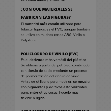
a
r
o
e
d
c
s
¿CON QUÉ MATERIALES SE
o
i
d
B
FABRICAN LAS FIGURAS?
k
s
e
o
a
t
El material más común
utilizado para
V
l
w
fabricar figuras, es el
PVC
, aunque también
i
s
a
se utiliza en muchos casos ABS, Vinilo o
d
a
Polystone
e
s
o
d
j
POLICLORURO DE VINILO [PVC]
e
u
C
Es
el derivado más versátil del plástico
.
e
i
Se obtiene a partir del petróleo, combinado
g
n
con clorulo de sodio mediante un proceso
o
e
de polimerización del clorulo de vinilo.
s
Antes de utilizarlo para modelar,
se mezcla
G
con pigmentos y aditivos estabilizantes
,
J
o
para, entre otras cosas, hacerlo más
a
r
flexible o rígido.
r
r
r
o