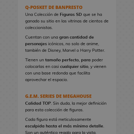
s
Q-POSKET DE BANPRESTO
e
Una Colección de
Figuras SD
que se ha
r
ganado su sitio en las vitrinas de cientos de
e
coleccionistas.
s
Cuentan con una
gran cantidad de
d
personajes
icónicos, no solo de anime,
e
también de Disney, Marvel o Harry Potter.
V
i
Tienen un
tamaño perfecto, para
poder
d
colocarlas en casi
cualquier sitio
, y vienen
e
con una base redonda que facilita
o
aprovechar el espacio.
j
u
G.E.M. SERIES DE MEGAHOUSE
e
Calidad TOP
g
. Sin duda, la mejor definición
para esta colección de figuras.
o
s
Cada figura está meticulosamente
esculpida hasta el más mínimo detalle
.
B
Son un auténtico regalo para la vista.