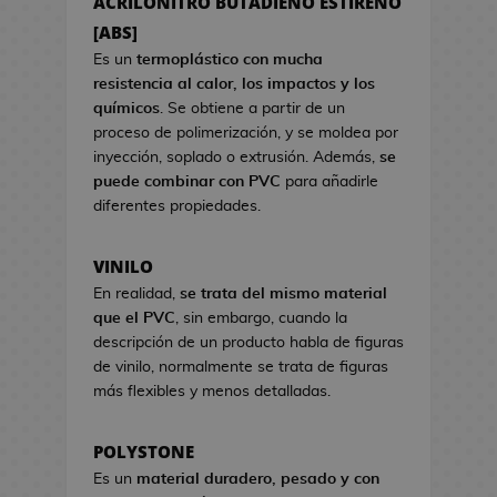
ACRILONITRO BUTADIENO ESTIRENO
a
s
s
[ABS]
d
d
e
Es un
termoplástico con mucha
e
C
resistencia al calor, los impactos y los
V
i
químicos
. Se obtiene a partir de un
i
n
proceso de polimerización, y se moldea por
d
e
inyección, soplado o extrusión. Además,
se
e
puede combinar con PVC
para añadirle
o
S
diferentes propiedades.
j
e
u
t
VINILO
e
s
g
En realidad,
se trata del mismo material
R
o
que el PVC
, sin embargo, cuando la
e
s
descripción de un producto habla de figuras
g
de vinilo, normalmente se trata de figuras
a
H
más flexibles y menos detalladas.
l
u
o
c
d
POLYSTONE
h
e
Es un
material duradero, pesado y con
a
C