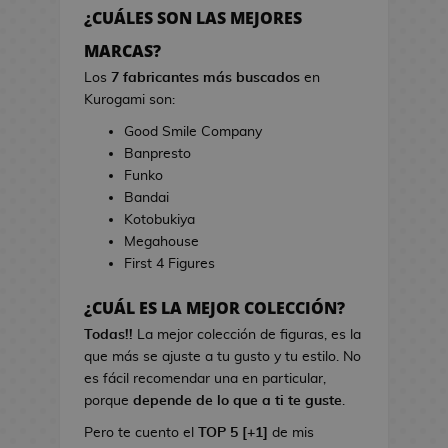
h
r
¿CUÁLES SON LAS MEJORES
e
r
s
MARCAS?
a
d
s
Los
7 fabricantes más buscados
en
e
d
Kurogami son:
V
e
Good Smile Company
i
C
Banpresto
d
i
Funko
e
n
Bandai
o
e
Kotobukiya
j
Megahouse
u
B
First 4 Figures
e
o
g
l
¿CUÁL ES LA MEJOR COLECCIÓN?
o
s
s
Todas!!
La mejor colección de figuras, es la
d
que más se ajuste a tu gusto y tu estilo. No
e
L
es fácil recomendar una en particular,
C
i
porque
depende de lo que a ti te guste
.
i
b
n
Pero te cuento el
TOP 5 [+1]
de mis
r
e