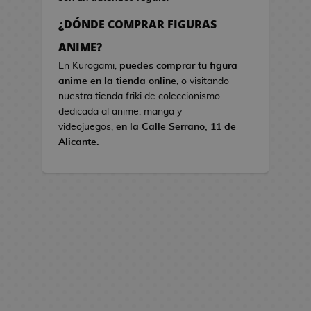
s
¿DÓNDE COMPRAR FIGURAS
B
ANIME?
o
En Kurogami,
puedes comprar tu figura
l
anime en la tienda online
, o visitando
s
nuestra tienda friki de coleccionismo
o
dedicada al anime, manga y
s
videojuegos,
en la Calle Serrano, 11 de
d
Alicante.
e
V
i
d
e
o
j
u
e
g
o