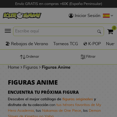
Envío GRATIS en compras +60€ (España Peninsular)
Hola
Iniciar Sesión
Figuras Anime
0
K
🏖️ Rebajas de Verano
Torneos TCG
💿 K-POP
Nuevo
Figuras
Videojuegos
Ordenar
Filtrar
Home
Figuras
Figuras Anime
Figuras de Cine
FIGURAS ANIME
D
Figuras por
i
Fabricante
ENCUENTRA TU PRÓXIMA FIGURA
g
Descubre el mejor catálogo de
figuras originales
y
i
disfruta de tu colección
con
tus héroes favoritos de My
R
m
D
TOP Colecciones
Hero Academia
, tus
Nakamas de One Piece
, los
Demon
e
o
u
Slayer de Kimetsu no Yaiba
...