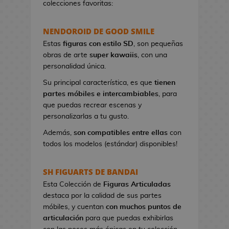
colecciones favoritas:
e
t
NENDOROID DE GOOD SMILE
a
s
Estas
figuras con estilo SD
, son pequeñas
d
obras de arte
super kawaiis
, con una
e
personalidad única.
V
Su principal característica, es que
tienen
i
partes móbiles e intercambiables
, para
d
que puedas recrear escenas y
e
personalizarlas a tu gusto.
o
j
Además,
son compatibles entre ellas
con
u
todos los modelos (estándar) disponibles!
e
g
SH FIGUARTS DE BANDAI
o
Esta Colección de
Figuras Articuladas
s
destaca por la calidad de sus partes
móbiles, y cuentan
con muchos puntos de
P
articulación
para que puedas exhibirlas
i