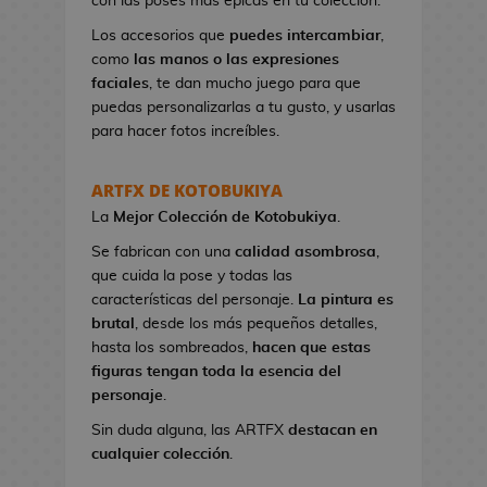
con las poses más épicas en tu colección.
n
e
Los accesorios que
puedes intercambiar
,
s
como
las manos o las expresiones
d
faciales
, te dan mucho juego para que
e
puedas personalizarlas a tu gusto, y usarlas
V
para hacer fotos increíbles.
i
d
ARTFX DE KOTOBUKIYA
e
La
Mejor Colección
de Kotobukiya
.
o
j
Se fabrican con una
calidad asombrosa
,
u
que cuida la pose y todas las
e
características del personaje.
La pintura es
g
brutal
, desde los más pequeños detalles,
o
hasta los sombreados,
hacen que estas
s
figuras tengan toda la esencia del
personaje
.
N
Sin duda alguna, las ARTFX
destacan en
e
cualquier colección
.
c
e