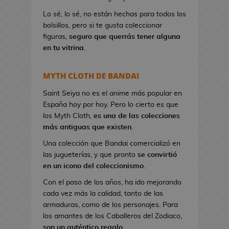
a
Lo sé, lo sé, no están hechas para todos los
n
bolsillos, pero si te gusta coleccionar
d
figuras,
seguro que querrás tener alguna
o
en tu vitrina
.
l
e
r
MYTH CLOTH DE BANDAI
a
s
Saint Seiya no es el anime más popular en
d
España hoy por hoy. Pero lo cierto es que
e
los Myth Cloth,
es una de las colecciones
V
más antiguas que existen
.
i
Una colección que Bandai comercializó en
d
las jugueterías, y que pronto
se convirtió
e
en un icono del coleccionismo
.
o
Con el paso de los años, ha ido mejorando
j
cada vez más la calidad, tanto de las
u
armaduras, como de los personajes. Para
e
los amantes de los Caballeros del Zodiaco,
g
son un auténtico regalo
.
o