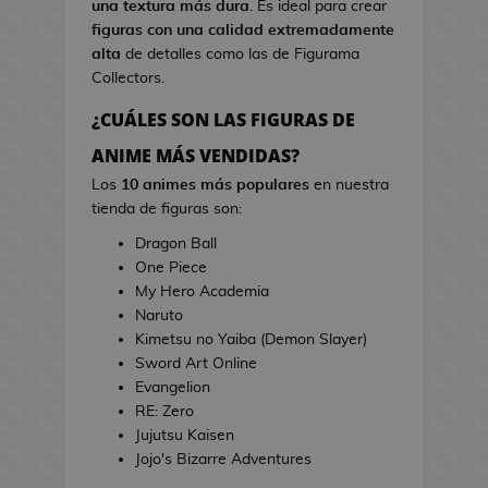
una textura más dura
. Es ideal para crear
s
i
figuras con una calidad extremadamente
d
n
alta
de detalles como las de Figurama
e
e
Collectors.
V
i
¿CUÁLES SON LAS FIGURAS DE
T
d
o
ANIME MÁS VENDIDAS?
e
a
o
Los
10 animes más populares
en nuestra
l
j
tienda de figuras son:
l
u
a
Dragon Ball
e
s
One Piece
g
d
My Hero Academia
o
e
Naruto
s
C
Kimetsu no Yaiba (Demon Slayer)
i
Sword Art Online
E
n
Evangelion
s
e
RE: Zero
t
Jujutsu Kaisen
u
J
Jojo's Bizarre Adventures
c
a