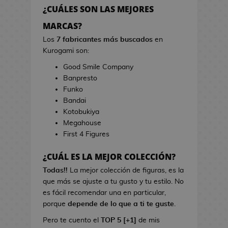
h
r
¿CUÁLES SON LAS MEJORES
e
r
s
MARCAS?
a
d
s
Los
7 fabricantes más buscados
en
e
d
Kurogami son:
V
e
Good Smile Company
i
C
Banpresto
d
i
Funko
e
n
Bandai
o
e
Kotobukiya
j
Megahouse
u
B
First 4 Figures
e
o
g
l
¿CUÁL ES LA MEJOR COLECCIÓN?
o
s
s
Todas!!
La mejor colección de figuras, es la
d
que más se ajuste a tu gusto y tu estilo. No
e
L
es fácil recomendar una en particular,
C
i
porque
depende de lo que a ti te guste
.
i
b
n
Pero te cuento el
TOP 5 [+1]
de mis
r
e