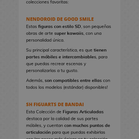
colecciones favoritas:
e
t
NENDOROID DE GOOD SMILE
a
s
Estas
figuras con estilo SD
, son pequeñas
d
obras de arte
super kawaiis
, con una
e
personalidad única.
V
Su principal característica, es que
tienen
i
partes móbiles e intercambiables
, para
d
que puedas recrear escenas y
e
personalizarlas a tu gusto.
o
j
Además,
son compatibles entre ellas
con
u
todos los modelos (estándar) disponibles!
e
g
SH FIGUARTS DE BANDAI
o
Esta Colección de
Figuras Articuladas
s
destaca por la calidad de sus partes
móbiles, y cuentan
con muchos puntos de
P
articulación
para que puedas exhibirlas
i