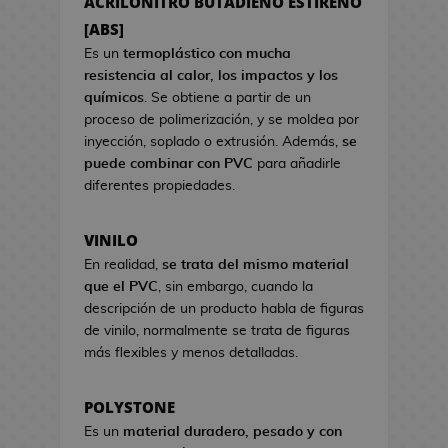
ACRILONITRO BUTADIENO ESTIRENO
a
s
s
[ABS]
d
d
e
Es un
termoplástico con mucha
e
C
resistencia al calor, los impactos y los
V
i
químicos
. Se obtiene a partir de un
i
n
proceso de polimerización, y se moldea por
d
e
inyección, soplado o extrusión. Además,
se
e
puede combinar con PVC
para añadirle
o
S
diferentes propiedades.
j
e
u
t
VINILO
e
s
g
En realidad,
se trata del mismo material
R
o
que el PVC
, sin embargo, cuando la
e
s
descripción de un producto habla de figuras
g
de vinilo, normalmente se trata de figuras
a
H
más flexibles y menos detalladas.
l
u
o
c
d
POLYSTONE
h
e
Es un
material duradero, pesado y con
a
C