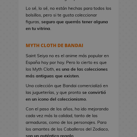
a
Lo sé, lo sé, no están hechas para todos los
n
bolsillos, pero si te gusta coleccionar
d
figuras,
seguro que querrás tener alguna
o
en tu vitrina
.
l
e
r
MYTH CLOTH DE BANDAI
a
s
Saint Seiya no es el anime más popular en
d
España hoy por hoy. Pero lo cierto es que
e
los Myth Cloth,
es una de las colecciones
V
más antiguas que existen
.
i
Una colección que Bandai comercializó en
d
las jugueterías, y que pronto
se convirtió
e
en un icono del coleccionismo
.
o
Con el paso de los años, ha ido mejorando
j
cada vez más la calidad, tanto de las
u
armaduras, como de los personajes. Para
e
los amantes de los Caballeros del Zodiaco,
g
son un auténtico regalo
.
o