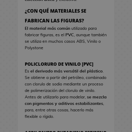
a
r
o
e
d
c
s
¿CON QUÉ MATERIALES SE
o
i
d
B
FABRICAN LAS FIGURAS?
k
s
e
o
a
t
El material más común
utilizado para
V
l
w
fabricar figuras, es el
PVC
, aunque también
i
s
a
se utiliza en muchos casos ABS, Vinilo o
d
a
Polystone
e
s
o
d
j
POLICLORURO DE VINILO [PVC]
e
u
C
Es
el derivado más versátil del plástico
.
e
i
Se obtiene a partir del petróleo, combinado
g
n
con clorulo de sodio mediante un proceso
o
e
de polimerización del clorulo de vinilo.
s
Antes de utilizarlo para modelar,
se mezcla
G
con pigmentos y aditivos estabilizantes
,
J
o
para, entre otras cosas, hacerlo más
a
r
flexible o rígido.
r
r
r
o