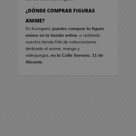
s
¿DÓNDE COMPRAR FIGURAS
B
ANIME?
o
En Kurogami,
puedes comprar tu figura
l
anime en la tienda online
, o visitando
s
nuestra tienda friki de coleccionismo
o
dedicada al anime, manga y
s
videojuegos,
en la Calle Serrano, 11 de
d
Alicante.
e
V
i
d
e
o
j
u
e
g
o