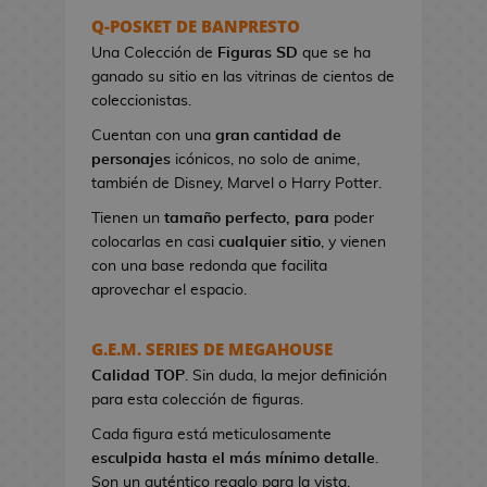
s
Q-POSKET DE BANPRESTO
e
Una Colección de
Figuras SD
que se ha
r
ganado su sitio en las vitrinas de cientos de
e
coleccionistas.
s
Cuentan con una
gran cantidad de
d
personajes
icónicos, no solo de anime,
e
también de Disney, Marvel o Harry Potter.
V
i
Tienen un
tamaño perfecto, para
poder
d
colocarlas en casi
cualquier sitio
, y vienen
e
con una base redonda que facilita
o
aprovechar el espacio.
j
u
G.E.M. SERIES DE MEGAHOUSE
e
Calidad TOP
g
. Sin duda, la mejor definición
para esta colección de figuras.
o
s
Cada figura está meticulosamente
esculpida hasta el más mínimo detalle
.
B
Son un auténtico regalo para la vista.