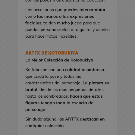
con las poses más épicas en tu colección.
n
e
Los accesorios que
puedes intercambiar
,
s
como
las manos o las expresiones
d
faciales
, te dan mucho juego para que
e
puedas personalizarlas a tu gusto, y usarlas
V
para hacer fotos increíbles.
i
d
ARTFX DE KOTOBUKIYA
e
La
Mejor Colección
de Kotobukiya
.
o
j
Se fabrican con una
calidad asombrosa
,
u
que cuida la pose y todas las
e
características del personaje.
La pintura es
g
brutal
, desde los más pequeños detalles,
o
hasta los sombreados,
hacen que estas
s
figuras tengan toda la esencia del
personaje
.
N
Sin duda alguna, las ARTFX
destacan en
e
cualquier colección
.
c
e