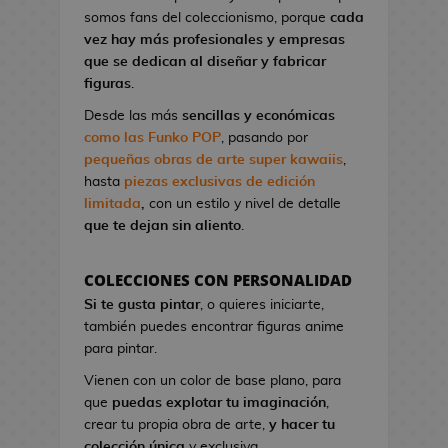
l
a
I
G
somos fans del coleccionismo, porque
cada
o
o
t
r
a
vez hay más profesionales y empresas
n
A
o
o
K
que se dedican al diseñar y fabricar
d
n
n
n
i
figuras
.
e
i
d
S
l
V
m
Desde las más
sencillas y económicas
e
t
l
i
e
como las Funko POP
, pasando por
C
u
!
d
pequeñas obras de arte super kawaiis
,
i
d
e
hasta
piezas exclusivas de edición
n
M
i
o
limitada
,
con un estilo y nivel de detalle
e
a
o
j
que te dejan sin aliento
.
n
s
u
P
g
e
i
F
a
COLECCIONES CON PERSONALIDAD
g
n
i
B
Si te gusta pintar
, o quieres iniciarte,
o
e
g
l
también puedes encontrar figuras anime
s
s
u
u
para pintar.
d
r
e
G
e
Vienen con un color de base plano, para
a
E
o
C
que
puedas explotar tu imaginación
,
s
x
r
i
crear tu propia obra de arte,
y hacer tu
K
o
r
n
colección única
y exclusiva.