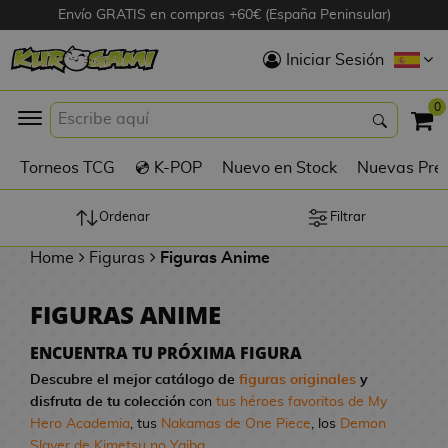
Envío GRATIS en compras +60€ (España Peninsular)
Hola
Iniciar Sesión
Figuras Anime
0
K
Torneos TCG
💿 K-POP
Nuevo en Stock
Nuevas Pre
Figuras
Videojuegos
Ordenar
Filtrar
Home
Figuras
Figuras Anime
Figuras de Cine
FIGURAS ANIME
D
Figuras por
i
Fabricante
ENCUENTRA TU PRÓXIMA FIGURA
g
Descubre el mejor catálogo de
figuras originales
y
i
disfruta de tu colección
con
tus héroes favoritos de My
R
m
D
TOP Colecciones
Hero Academia
, tus
Nakamas de One Piece
, los
Demon
e
o
u
Slayer de Kimetsu no Yaiba
...