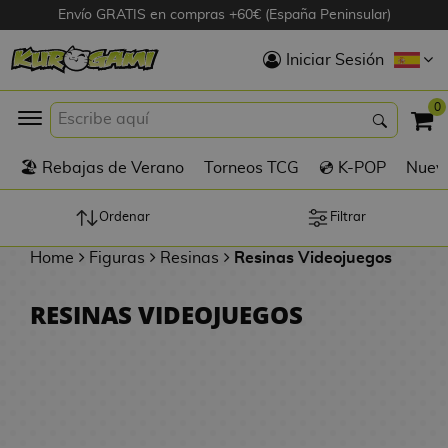
Envío GRATIS en compras +60€ (España Peninsular)
Hola
Iniciar Sesión
Figuras Anime
0
K
🏖️ Rebajas de Verano
Torneos TCG
💿 K-POP
Nuevo
Figuras
Videojuegos
Ordenar
Filtrar
Home
Figuras
Resinas
Resinas Videojuegos
Figuras de Cine
RESINAS VIDEOJUEGOS
D
Figuras por
i
Fabricante
g
i
R
m
D
TOP Colecciones
e
o
u