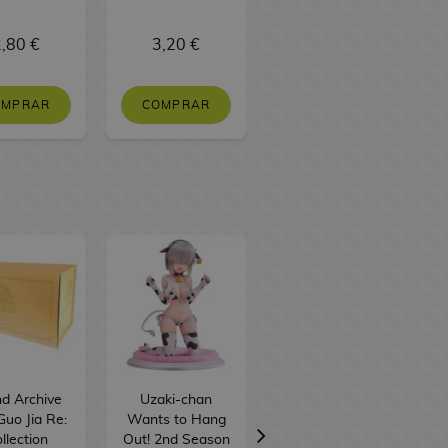
,80 €
3,20 €
1,50 €
OMPRAR
COMPRAR
SIN STOCK
d Archive
Uzaki-chan
Palitos Chocobig
uo Jia Re:
Wants to Hang
Sabor Fresa
llection
Out! 2nd Season
BT21 BTS 57 g