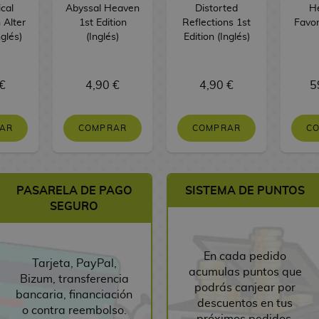
cal
Abyssal Heaven
Distorted
H
 Alter
1st Edition
Reflections 1st
Favor
nglés)
(Inglés)
Edition (Inglés)
€
4,90 €
4,90 €
5
AR
COMPRAR
COMPRAR
C
PASARELA DE PAGO
SISTEMA DE PUNTOS
SEGURO
En cada pedido
Tarjeta, PayPal,
acumulas puntos que
Bizum, transferencia
podrás canjear por
bancaria, financiación
descuentos en tus
o contra reembolso.
próximos pedidos.