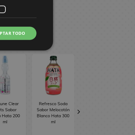
PTAR TODO
une Clear
Refresco Soda
Galleta Taiyaki
its Sabor
Sabor Melocotón
Sabor Boniato
a Hata 200
Blanco Hata 300
Meito 16,5 g
ml
ml