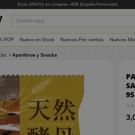
Envío GRATIS en compras +60€ (España Peninsular)
NJOSO SABOR UJI MATCHA 95 G
 K-POP
Nuevo en Stock
Nuevas Pre-ventas
Nuevos Ma
acks
Aperitivos y Snacks
P
SA
95
3,