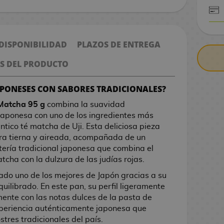
CONTRARE
 DISPONIBILIDAD
PLAZOS DE ENTREGA
S DEL PRODUCTO
APONESES CON SABORES TRADICIONALES?
 Matcha 95 g
combina la suavidad
a japonesa con uno de los ingredientes más
ntico té matcha de Uji. Esta deliciosa pieza
ura tierna y aireada, acompañada de un
stería tradicional japonesa que combina el
tcha con la dulzura de las judías rojas.
ado uno de los mejores de Japón gracias a su
uilibrado. En este pan, su perfil ligeramente
nte con las notas dulces de la pasta de
xperiencia auténticamente japonesa que
tres tradicionales del país.