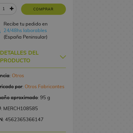
COMPRAR
Recibe tu pedido en
24/48hs laborables
(España Peninsular)
DETALLES DEL
PRODUCTO
encia
:
Otros
ricado por
:
Otros Fabricantes
año aproximado
: 95 g
U
: MERCH108585
N
: 4562365366147