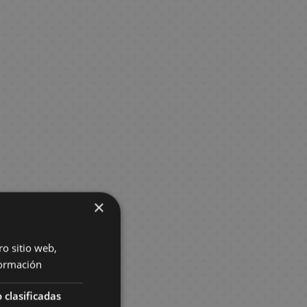
×
ro sitio web,
ormación
 clasificadas