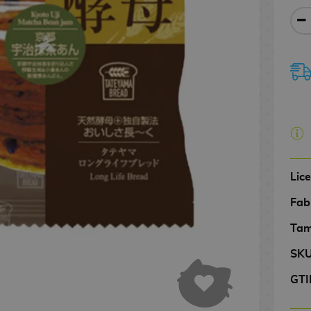
Lic
Fab
Tam
SK
GTI