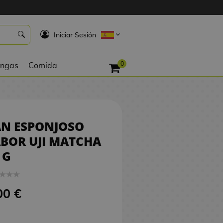
3,00 €
COMPRAR
K
Iniciar Sesión
0
ngas
Comida
AN ESPONJOSO
BOR UJI MATCHA
 G
00 €