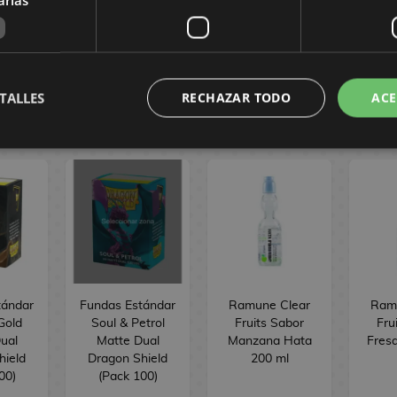
TALLES
RECHAZAR TODO
ACE
tándar
Fundas Estándar
Ramune Clear
Ram
Gold
Soul & Petrol
Fruits Sabor
Fru
ual
Matte Dual
Manzana Hata
Fres
hield
Dragon Shield
200 ml
00)
(Pack 100)