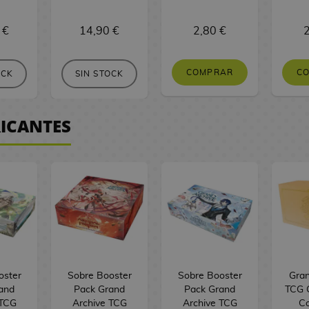
 €
14,90 €
2,80 €
2
COMPRAR
C
OCK
SIN STOCK
RICANTES
oster
Sobre Booster
Sobre Booster
Gran
and
Pack Grand
Pack Grand
TCG G
 TCG
Archive TCG
Archive TCG
Co