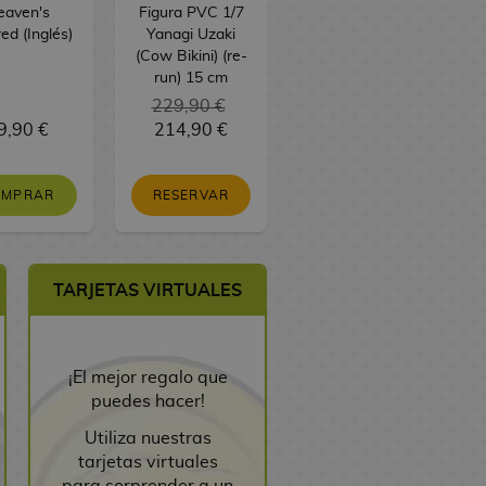
eaven's
Figura PVC 1/7
ed (Inglés)
Yanagi Uzaki
(Cow Bikini) (re-
run) 15 cm
229,90 €
9,90 €
214,90 €
3,00 €
OMPRAR
RESERVAR
SIN STOCK
TARJETAS VIRTUALES
¡El mejor regalo que
puedes hacer!
Utiliza nuestras
tarjetas virtuales
para sorprender a un