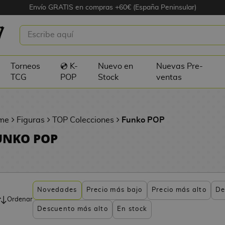
Envío GRATIS en compras +60€ (España Peninsular)
Torneos
💿 K-
Nuevo en
Nuevas Pre-
TCG
POP
Stock
ventas
me
Figuras
TOP Colecciones
Funko POP
UNKO POP
Novedades
Precio más bajo
Precio más alto
De
Ordenar
Descuento más alto
En stock