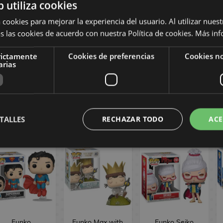
b utiliza cookies
 cookies para mejorar la experiencia del usuario. Al utilizar nuest
s las cookies de acuerdo con nuestra Política de cookies.
Más inf
Funko Lu
Funko Dr.
Funko M3gan
Shaotang
Michael Morbius
POP! Movies
Sakamoto Days
Strange Tales
1902
rictamente
Cookies de preferencias
Cookies no
arias
OP! Animation
Marvel Cómics
2061
POP! 1558
16,90 €
16,90 €
16,90 €
COMPRAR
COMPRAR
COMPRAR
TALLES
RECHAZAR TODO
ACE
Funko
Funko Max with
Funko Seiko