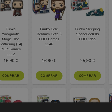
Funko
Funko Gale
Funko Sleeping
Yawgmoth
Baldur's Gate 3
SpaceGodzilla
Magic: The
POP! Games
POP! 1955
Gathering (T4)
1146
POP! Games
1112
16,90 €
16,90 €
25,90 €
COMPRAR
COMPRAR
COMPRAR