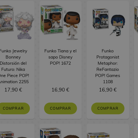
Funko Jewelry
Funko Tiana y el
Funko
Bonney
sapo Disney
Protagonist
Distorsión del
POP! 1672
Metaphor:
Futuro: Nika
ReFantazio
ne Piece POP!
POP! Games
nimation 2255
1108
17,90 €
16,90 €
16,90 €
COMPRAR
COMPRAR
COMPRAR