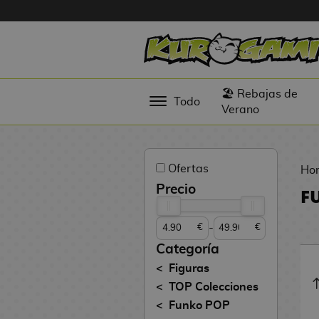
Hola
Figuras
🏖️ Rebajas de
Todo
Anime
Verano
Figuras
Videojuegos
Ofertas
Ho
Figuras de
Precio
F
Cine
-
€
€
Figuras por
Fabricante
Categoría
D
Figuras
TOP
i
TOP Colecciones
Colecciones
g
Funko POP
i
N