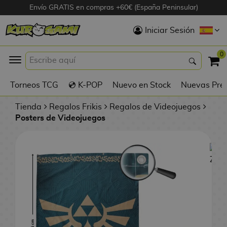
Envío GRATIS en compras +60€ (España Peninsular)
Hola
Iniciar Sesión
Figuras Anime
0
K
Torneos TCG
💿 K-POP
Nuevo en Stock
Nuevas Pre
Figuras
Videojuegos
Tienda
Regalos Frikis
Regalos de Videojuegos
Posters de Videojuegos
Figuras de Cine
D
Figuras por
i
Fabricante
g
i
R
m
D
TOP Colecciones
e
o
u