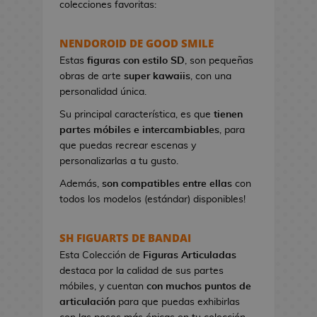
colecciones favoritas:
e
t
NENDOROID DE GOOD SMILE
a
s
Estas
figuras con estilo SD
, son pequeñas
d
obras de arte
super kawaiis
, con una
e
personalidad única.
V
Su principal característica, es que
tienen
i
partes móbiles e intercambiables
, para
d
que puedas recrear escenas y
e
personalizarlas a tu gusto.
o
j
Además,
son compatibles entre ellas
con
u
todos los modelos (estándar) disponibles!
e
g
SH FIGUARTS DE BANDAI
o
Esta Colección de
Figuras Articuladas
s
destaca por la calidad de sus partes
móbiles, y cuentan
con muchos puntos de
P
articulación
para que puedas exhibirlas
i