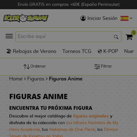
Envío GRATIS en compras +60€ (España Peninsular)
Hola
Iniciar Sesión
Figuras Anime
0
K
🏖️ Rebajas de Verano
Torneos TCG
💿 K-POP
Nuevo
Figuras
Videojuegos
Ordenar
Filtrar
Home
Figuras
Figuras Anime
Figuras de Cine
FIGURAS ANIME
D
Figuras por
i
Fabricante
ENCUENTRA TU PRÓXIMA FIGURA
g
Descubre el mejor catálogo de
figuras originales
y
i
disfruta de tu colección
con
tus héroes favoritos de My
R
m
D
TOP Colecciones
Hero Academia
, tus
Nakamas de One Piece
, los
Demon
e
o
u
Slayer de Kimetsu no Yaiba
...