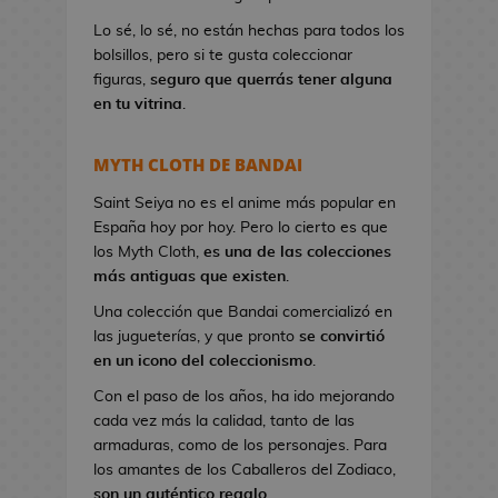
a
Lo sé, lo sé, no están hechas para todos los
n
bolsillos, pero si te gusta coleccionar
d
figuras,
seguro que querrás tener alguna
o
en tu vitrina
.
l
e
r
MYTH CLOTH DE BANDAI
a
s
Saint Seiya no es el anime más popular en
d
España hoy por hoy. Pero lo cierto es que
e
los Myth Cloth,
es una de las colecciones
V
más antiguas que existen
.
i
Una colección que Bandai comercializó en
d
las jugueterías, y que pronto
se convirtió
e
en un icono del coleccionismo
.
o
Con el paso de los años, ha ido mejorando
j
cada vez más la calidad, tanto de las
u
armaduras, como de los personajes. Para
e
los amantes de los Caballeros del Zodiaco,
g
son un auténtico regalo
.
o