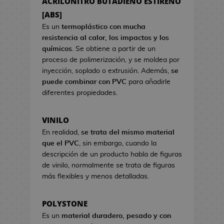
ACRILONITRO BUTADIENO ESTIRENO
a
s
s
[ABS]
d
d
e
Es un
termoplástico con mucha
e
C
resistencia al calor, los impactos y los
V
i
químicos
. Se obtiene a partir de un
i
n
proceso de polimerización, y se moldea por
d
e
inyección, soplado o extrusión. Además,
se
e
puede combinar con PVC
para añadirle
o
S
diferentes propiedades.
j
e
u
t
VINILO
e
s
g
En realidad,
se trata del mismo material
R
o
que el PVC
, sin embargo, cuando la
e
s
descripción de un producto habla de figuras
g
de vinilo, normalmente se trata de figuras
a
H
más flexibles y menos detalladas.
l
u
o
c
d
POLYSTONE
h
e
Es un
material duradero, pesado y con
a
C