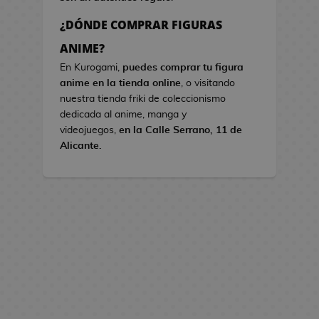
s
¿DÓNDE COMPRAR FIGURAS
B
ANIME?
o
En Kurogami,
puedes comprar tu figura
l
anime en la tienda online
, o visitando
s
nuestra tienda friki de coleccionismo
o
dedicada al anime, manga y
s
videojuegos,
en la Calle Serrano, 11 de
d
Alicante.
e
V
i
d
e
o
j
u
e
g
o