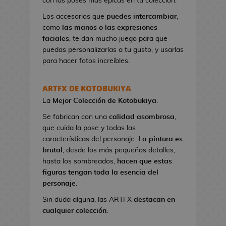
con las poses más épicas en tu colección.
n
e
Los accesorios que
puedes intercambiar
,
s
como
las manos o las expresiones
d
faciales
, te dan mucho juego para que
e
puedas personalizarlas a tu gusto, y usarlas
V
para hacer fotos increíbles.
i
d
ARTFX DE KOTOBUKIYA
e
La
Mejor Colección
de Kotobukiya
.
o
j
Se fabrican con una
calidad asombrosa
,
u
que cuida la pose y todas las
e
características del personaje.
La pintura es
g
brutal
, desde los más pequeños detalles,
o
hasta los sombreados,
hacen que estas
s
figuras tengan toda la esencia del
personaje
.
N
Sin duda alguna, las ARTFX
destacan en
e
cualquier colección
.
c
e