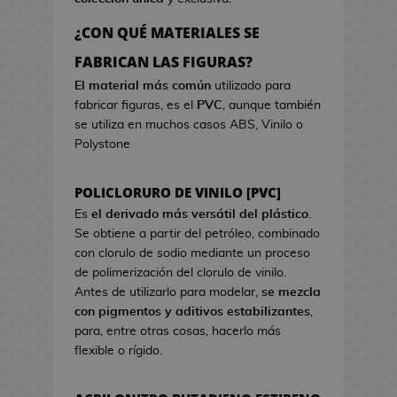
a
r
o
e
d
c
s
¿CON QUÉ MATERIALES SE
o
i
d
B
FABRICAN LAS FIGURAS?
k
s
e
o
a
t
El material más común
utilizado para
V
l
w
fabricar figuras, es el
PVC
, aunque también
i
s
a
se utiliza en muchos casos ABS, Vinilo o
d
a
Polystone
e
s
o
d
j
POLICLORURO DE VINILO [PVC]
e
u
C
Es
el derivado más versátil del plástico
.
e
i
Se obtiene a partir del petróleo, combinado
g
n
con clorulo de sodio mediante un proceso
o
e
de polimerización del clorulo de vinilo.
s
Antes de utilizarlo para modelar,
se mezcla
G
con pigmentos y aditivos estabilizantes
,
J
o
para, entre otras cosas, hacerlo más
a
r
flexible o rígido.
r
r
r
o