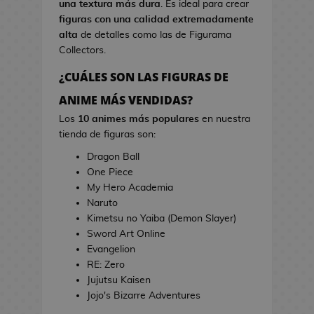
una textura más dura
. Es ideal para crear
s
i
figuras con una calidad extremadamente
d
n
alta
de detalles como las de Figurama
e
e
Collectors.
V
i
¿CUÁLES SON LAS FIGURAS DE
T
d
o
ANIME MÁS VENDIDAS?
e
a
o
Los
10 animes más populares
en nuestra
l
j
tienda de figuras son:
l
u
a
Dragon Ball
e
s
One Piece
g
d
My Hero Academia
o
e
Naruto
s
C
Kimetsu no Yaiba (Demon Slayer)
i
Sword Art Online
E
n
Evangelion
s
e
RE: Zero
t
Jujutsu Kaisen
u
J
Jojo's Bizarre Adventures
c
a