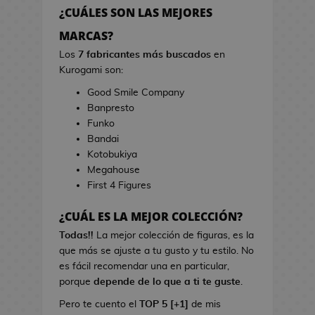
h
r
¿CUÁLES SON LAS MEJORES
e
r
s
MARCAS?
a
d
s
Los
7 fabricantes más buscados
en
e
d
Kurogami son:
V
e
Good Smile Company
i
C
Banpresto
d
i
Funko
e
n
Bandai
o
e
Kotobukiya
j
Megahouse
u
B
First 4 Figures
e
o
g
l
¿CUÁL ES LA MEJOR COLECCIÓN?
o
s
s
Todas!!
La mejor colección de figuras, es la
d
que más se ajuste a tu gusto y tu estilo. No
e
L
es fácil recomendar una en particular,
C
i
porque
depende de lo que a ti te guste
.
i
b
n
Pero te cuento el
TOP 5 [+1]
de mis
r
e