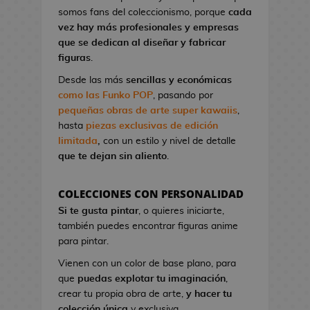
l
a
I
G
somos fans del coleccionismo, porque
cada
o
o
t
r
a
vez hay más profesionales y empresas
n
A
o
o
K
que se dedican al diseñar y fabricar
d
n
n
n
i
figuras
.
e
i
d
S
l
V
m
Desde las más
sencillas y económicas
e
t
l
i
e
como las Funko POP
, pasando por
C
u
!
d
pequeñas obras de arte super kawaiis
,
i
d
e
hasta
piezas exclusivas de edición
n
M
i
o
limitada
,
con un estilo y nivel de detalle
e
a
o
j
que te dejan sin aliento
.
n
s
u
P
g
e
i
F
a
COLECCIONES CON PERSONALIDAD
g
n
i
B
Si te gusta pintar
, o quieres iniciarte,
o
e
g
l
también puedes encontrar figuras anime
s
s
u
u
para pintar.
d
r
e
G
e
Vienen con un color de base plano, para
a
E
o
C
que
puedas explotar tu imaginación
,
s
x
r
i
crear tu propia obra de arte,
y hacer tu
K
o
r
n
colección única
y exclusiva.