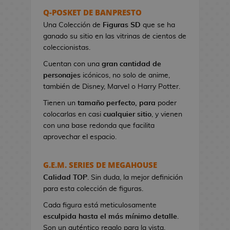
s
Q-POSKET DE BANPRESTO
e
Una Colección de
Figuras SD
que se ha
r
ganado su sitio en las vitrinas de cientos de
e
coleccionistas.
s
Cuentan con una
gran cantidad de
d
personajes
icónicos, no solo de anime,
e
también de Disney, Marvel o Harry Potter.
V
i
Tienen un
tamaño perfecto, para
poder
d
colocarlas en casi
cualquier sitio
, y vienen
e
con una base redonda que facilita
o
aprovechar el espacio.
j
u
G.E.M. SERIES DE MEGAHOUSE
e
Calidad TOP
g
. Sin duda, la mejor definición
para esta colección de figuras.
o
s
Cada figura está meticulosamente
esculpida hasta el más mínimo detalle
.
B
Son un auténtico regalo para la vista.