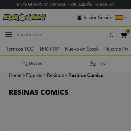
Envío GRATIS en compras +60€ (España Peninsular)
Hola
Iniciar Sesión
Figuras Anime
0
K
Torneos TCG
💿 K-POP
Nuevo en Stock
Nuevas Pre
Figuras
Videojuegos
Ordenar
Filtrar
Home
Figuras
Resinas
Resinas Comics
Figuras de Cine
RESINAS COMICS
D
Figuras por
i
Fabricante
g
i
R
m
D
TOP Colecciones
e
o
u