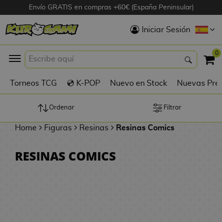
Envío GRATIS en compras +60€ (España Peninsular)
Hola
Iniciar Sesión
Figuras Anime
0
K
Torneos TCG
💿 K-POP
Nuevo en Stock
Nuevas Pre
Figuras
Videojuegos
Ordenar
Filtrar
Home
Figuras
Resinas
Resinas Comics
Figuras de Cine
RESINAS COMICS
D
Figuras por
i
Fabricante
g
i
R
m
D
TOP Colecciones
e
o
u