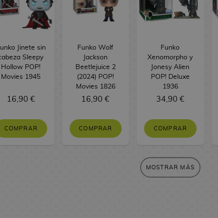
unko Jinete sin
Funko Wolf
Funko
cabeza Sleepy
Jackson
Xenomorpho y
Hollow POP!
Beetlejuice 2
Jonesy Alien
Movies 1945
(2024) POP!
POP! Deluxe
Movies 1826
1936
16,90 €
16,90 €
34,90 €
COMPRAR
COMPRAR
COMPRAR
MOSTRAR MÁS