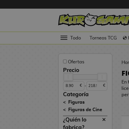
Hola
Figuras
Todo
Torneos TCG
💿
Anime
Figuras
Ofertas
Videojuegos
Ho
Precio
F
Figuras de
Cine
En 
-
€
€
lic
Figuras por
Categoría
per
Fabricante
Figuras
D
Figuras de Cine
TOP
i
Colecciones
¿Quién lo
g
i
N
fabrica?