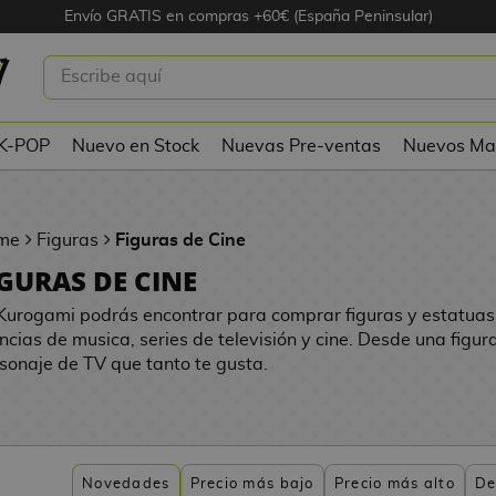
Envío GRATIS en compras +60€ (España Peninsular)
 K-POP
Nuevo en Stock
Nuevas Pre-ventas
Nuevos Ma
me
Figuras
Figuras de Cine
IGURAS DE CINE
Kurogami podrás encontrar para comprar figuras y estatuas
encias de musica, series de televisión y cine. Desde una figur
sonaje de TV que tanto te gusta.
Novedades
Precio más bajo
Precio más alto
De