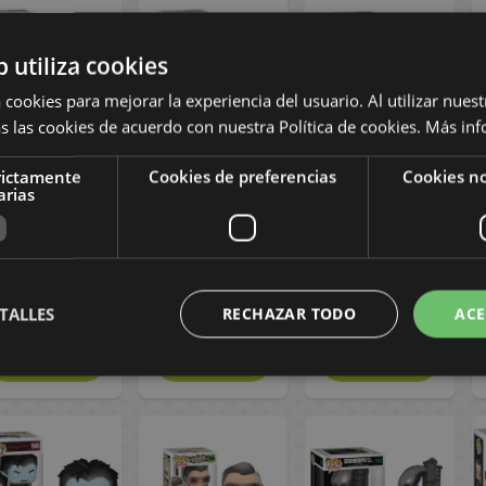
b utiliza cookies
 cookies para mejorar la experiencia del usuario. Al utilizar nuest
s las cookies de acuerdo con nuestra Política de cookies.
Más inf
Funko Jake
Funko Sil
Funko Yori Tron
rictamente
Cookies de preferencias
Cookies no
Cangurolandia
Especie mortal
(1982) Disney
arias
The Rescuers
Species POP!
POP! Movies
Down Under
Movies 1906
1855
Disney POP!
1626
16,90 €
16,90 €
16,90 €
TALLES
RECHAZAR TODO
ACE
COMPRAR
COMPRAR
COMPRAR