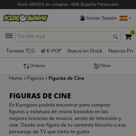
Envío GRATIS en compras +60€ (España Peninsular)
Hola
Iniciar Sesión
Figuras Anime
0
K
Torneos TCG
💿 K-POP
Nuevo en Stock
Nuevas Pre
Figuras
Videojuegos
Ordenar
Filtrar
Home
Figuras
Figuras de Cine
Figuras de Cine
FIGURAS DE CINE
D
Figuras por
i
En Kurogami podrás encontrar para comprar
Fabricante
g
figuras y estatuas de resina basadas en las
i
mejores licencias de musica, series de televisión y
R
m
D
cine. Desde una figura de tu cantante favorito a ese
TOP Colecciones
e
o
u
personaje de TV que tanto te gusta.