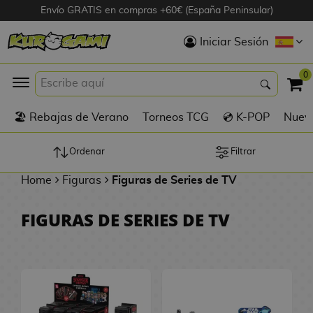
Envío GRATIS en compras +60€ (España Peninsular)
Hola
Iniciar Sesión
Figuras Anime
0
K
🏖️ Rebajas de Verano
Torneos TCG
💿 K-POP
Nuevo
Figuras
Videojuegos
Ordenar
Filtrar
Home
Figuras
Figuras de Series de TV
Figuras de Cine
FIGURAS DE SERIES DE TV
D
Figuras por
i
Fabricante
g
i
R
m
D
TOP Colecciones
e
o
u