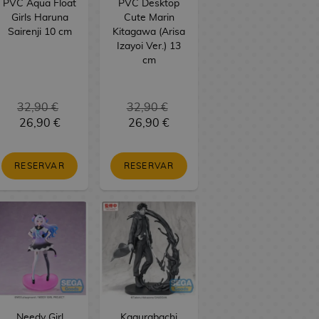
PVC Aqua Float
PVC Desktop
Girls Haruna
Cute Marin
Sairenji 10 cm
Kitagawa (Arisa
Izayoi Ver.) 13
cm
32,90 €
32,90 €
26,90 €
26,90 €
RESERVAR
RESERVAR
Needy Girl
Kagurabachi