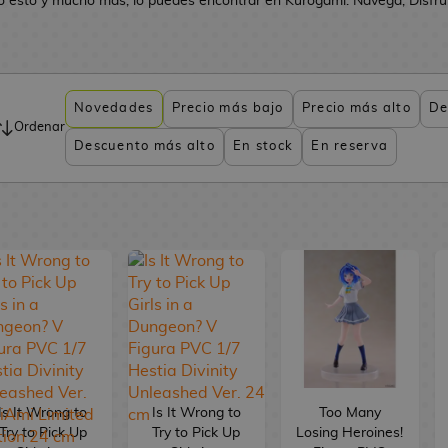
o esto y mucho más, lo puedes encontrar en Kurogami. Navega, Disfruta
Novedades
Precio más bajo
Precio más alto
De
Ordenar
Descuento más alto
En stock
En reserva
Is It Wrong to
Is It Wrong to
Too Many
Try to Pick Up
Try to Pick Up
Losing Heroines!