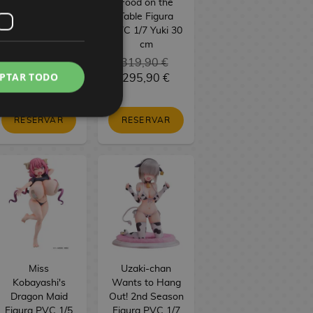
PVC BRILLIANT
Food on the
Figure Seasonal
Table Figura
Maomao
PVC 1/7 Yuki 30
Jiangshi 21 cm
cm
34,90 €
319,90 €
PTAR TODO
29,90 €
295,90 €
RESERVAR
RESERVAR
Miss
Uzaki-chan
Kobayashi's
Wants to Hang
Dragon Maid
Out! 2nd Season
Figura PVC 1/5
Figura PVC 1/7