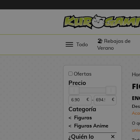
Hola
Figuras
🏖️ Rebajas de
Todo
Anime
Verano
Figuras
Videojuegos
Ofertas
Ho
Figuras de
Precio
F
Cine
EN
-
€
€
Figuras por
Des
Fabricante
Categoría
Aca
D
Figuras
TOP
i
O q
Figuras Anime
Colecciones
g
uni
¿Quién lo
i
N