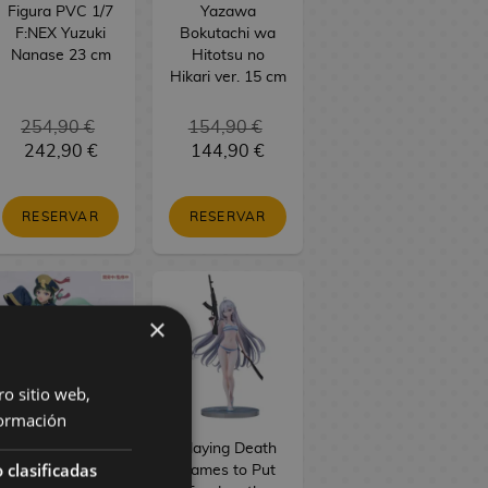
Figura PVC 1/7
Yazawa
F:NEX Yuzuki
Bokutachi wa
Nanase 23 cm
Hitotsu no
Hikari ver. 15 cm
254,90 €
154,90 €
242,90 €
144,90 €
RESERVAR
RESERVAR
×
ro sitio web,
ormación
The Apothecary
Playing Death
 clasificadas
Diaries Figura
Games to Put