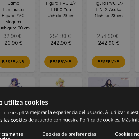
Game
Figura PVC 1/7
Figura PVC 1/7
Luminasta
F:NEX Yua
F:NEX Asuka
Figura PVC
Uchida 23 cm
Nishino 23 cm
Megumi
ushiguro 20 cm
32,90 €
254,90 €
254,90 €
26,90 €
242,90 €
242,90 €
RESERVAR
RESERVAR
RESERVAR
b utiliza cookies
 cookies para mejorar la experiencia del usuario. Al utilizar nuest
s las cookies de acuerdo con nuestra Política de cookies.
Más inf
oveLive! Figura
LoveLive! Figura
The Apothecary
rictamente
Cookies de preferencias
Cookies no
PVC Nozomi
PVC Eli Ayase
Diaries Figura
arias