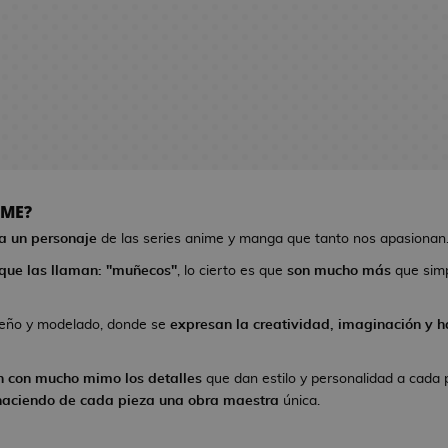
IME?
 a un personaje
de las series anime y manga que tanto nos apasionan
que las llaman: "muñecos"
, lo cierto es que
son mucho más
que sim
seño y modelado, donde se
expresan la creatividad, imaginación y ha
n con mucho mimo los detalles
que dan estilo y personalidad a cada 
haciendo de cada pieza una obra maestra
única.