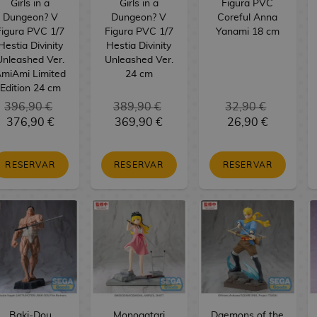
Girls in a
Girls in a
Figura PVC
Dungeon? V
Dungeon? V
Coreful Anna
Figura PVC 1/7
Figura PVC 1/7
Yanami 18 cm
Hestia Divinity
Hestia Divinity
Unleashed Ver.
Unleashed Ver.
miAmi Limited
24 cm
Edition 24 cm
396,90 €
389,90 €
32,90 €
376,90 €
369,90 €
26,90 €
RESERVAR
RESERVAR
RESERVAR
Baki-Dou
Monogatari
Daemons of the