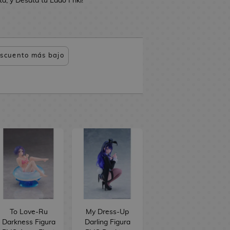
, y Desata tu Lado Friki!
scuento más bajo
To Love-Ru
My Dress-Up
Darkness Figura
Darling Figura