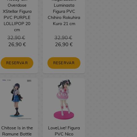
Overdose
Luminasta
XStellar Figura
Figura PVC
PVC PURPLE
Chihiro Rokuhira
LOLLIPOP 20
Kuro 21 cm
cm
32,90 €
32,90 €
26,90 €
26,90 €
RESERVAR
RESERVAR
Chitose Is in the
LoveLive! Figura
Ramune Bottle
PVC Nico