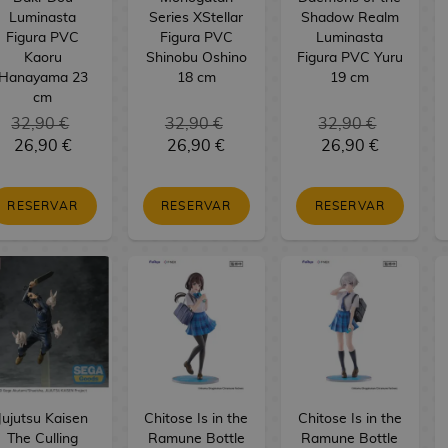
Luminasta
Series XStellar
Shadow Realm
Figura PVC
Figura PVC
Luminasta
Kaoru
Shinobu Oshino
Figura PVC Yuru
Hanayama 23
18 cm
19 cm
cm
32,90 €
32,90 €
32,90 €
26,90 €
26,90 €
26,90 €
RESERVAR
RESERVAR
RESERVAR
Jujutsu Kaisen
Chitose Is in the
Chitose Is in the
The Culling
Ramune Bottle
Ramune Bottle