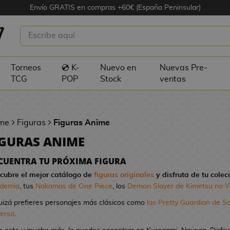
Envío GRATIS en compras +60€ (España Peninsular)
Torneos
💿 K-
Nuevo en
Nuevas Pre-
TCG
POP
Stock
ventas
me
Figuras
Figuras Anime
IGURAS ANIME
CUENTRA TU PRÓXIMA FIGURA
cubre el mejor catálogo de
figuras originales
y disfruta de tu colec
demia
, tus
Nakamas de One Piece
, los
Demon Slayer de Kimetsu no Y
uizá prefieres personajes más clásicos como
las Pretty Guardian de S
verso
.