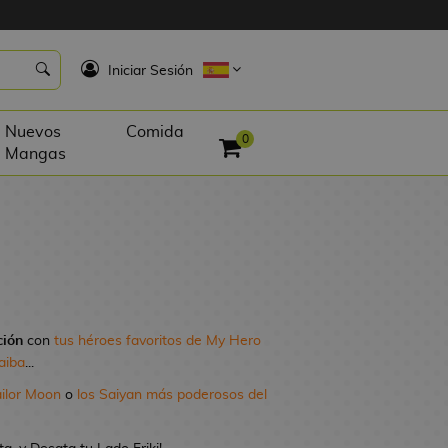
K
Iniciar Sesión
Nuevos
Comida
0
Mangas
ción
con
tus héroes favoritos de My Hero
aiba
...
ailor Moon
o
los Saiyan más poderosos del