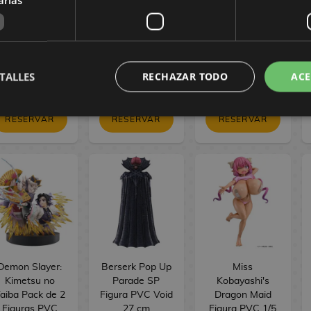
Tojo Bokutachi
Bokutachi wa
PVC BRILLIANT
wa Hitotsu no
Hitotsu no
Figure Seasonal
ikari ver. 16 cm
Hikari ver. 17 cm
Jinshi Nine-
tailed fox 23 cm
154,90 €
154,90 €
34,90 €
TALLES
RECHAZAR TODO
ACE
144,90 €
144,90 €
29,90 €
RESERVAR
RESERVAR
RESERVAR
Demon Slayer:
Berserk Pop Up
Miss
Kimetsu no
Parade SP
Kobayashi's
aiba Pack de 2
Figura PVC Void
Dragon Maid
Figuras PVC
27 cm
Figura PVC 1/5