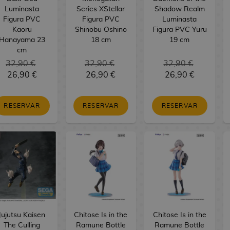
Luminasta
Series XStellar
Shadow Realm
Figura PVC
Figura PVC
Luminasta
Kaoru
Shinobu Oshino
Figura PVC Yuru
Hanayama 23
18 cm
19 cm
cm
32,90 €
32,90 €
32,90 €
26,90 €
26,90 €
26,90 €
RESERVAR
RESERVAR
RESERVAR
Jujutsu Kaisen
Chitose Is in the
Chitose Is in the
The Culling
Ramune Bottle
Ramune Bottle