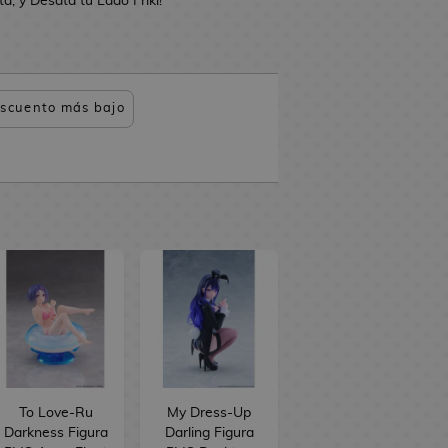
, y Desata tu Lado Friki!
scuento más bajo
To Love-Ru
My Dress-Up
Darkness Figura
Darling Figura