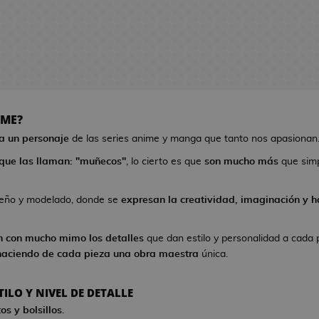
IME?
 a un personaje
de las series anime y manga que tanto nos apasionan
que las llaman: "muñecos"
, lo cierto es que
son mucho más
que sim
seño y modelado, donde se
expresan la creatividad, imaginación y ha
n con mucho mimo los detalles
que dan estilo y personalidad a cada 
haciendo de cada pieza una obra maestra
única.
ILO Y NIVEL DE DETALLE
os y bolsillos
.