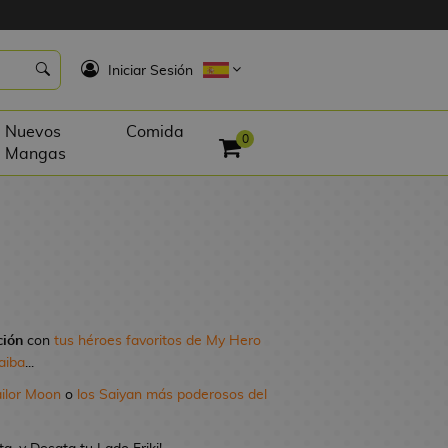
K
Iniciar Sesión
Nuevos
Comida
0
Mangas
ción
con
tus héroes favoritos de My Hero
aiba
...
ailor Moon
o
los Saiyan más poderosos del