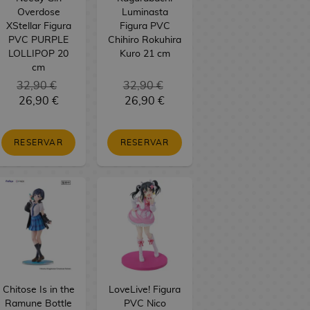
Overdose
Luminasta
XStellar Figura
Figura PVC
PVC PURPLE
Chihiro Rokuhira
LOLLIPOP 20
Kuro 21 cm
cm
32,90 €
32,90 €
26,90 €
26,90 €
RESERVAR
RESERVAR
Chitose Is in the
LoveLive! Figura
Ramune Bottle
PVC Nico