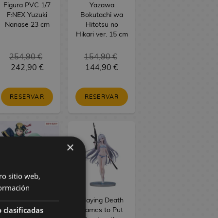
Figura PVC 1/7
Yazawa
F:NEX Yuzuki
Bokutachi wa
Nanase 23 cm
Hitotsu no
Hikari ver. 15 cm
254,90 €
154,90 €
242,90 €
144,90 €
RESERVAR
RESERVAR
×
ro sitio web,
ormación
The Apothecary
Playing Death
 clasificadas
Diaries Figura
Games to Put