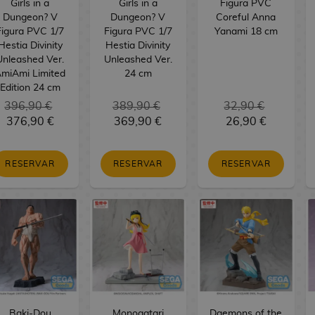
Girls in a
Girls in a
Figura PVC
Dungeon? V
Dungeon? V
Coreful Anna
Figura PVC 1/7
Figura PVC 1/7
Yanami 18 cm
Hestia Divinity
Hestia Divinity
Unleashed Ver.
Unleashed Ver.
miAmi Limited
24 cm
Edition 24 cm
396,90 €
389,90 €
32,90 €
376,90 €
369,90 €
26,90 €
RESERVAR
RESERVAR
RESERVAR
Baki-Dou
Monogatari
Daemons of the