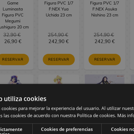
Game
Figura PVC 1/7
Figura PVC 1/7
Luminasta
F:NEX Yua
F:NEX Asuka
Figura PVC
Uchida 23 cm
Nishino 23 cm
Megumi
ushiguro 20 cm
32,90 €
254,90 €
254,90 €
26,90 €
242,90 €
242,90 €
RESERVAR
RESERVAR
RESERVAR
b utiliza cookies
 cookies para mejorar la experiencia del usuario. Al utilizar nuest
s las cookies de acuerdo con nuestra Política de cookies.
Más inf
oveLive! Figura
LoveLive! Figura
The Apothecary
rictamente
Cookies de preferencias
Cookies no
PVC Nozomi
PVC Eli Ayase
Diaries Figura
arias