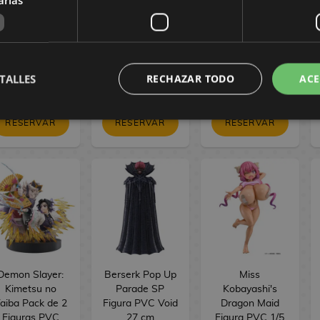
Tojo Bokutachi
Bokutachi wa
PVC BRILLIANT
wa Hitotsu no
Hitotsu no
Figure Seasonal
ikari ver. 16 cm
Hikari ver. 17 cm
Jinshi Nine-
tailed fox 23 cm
154,90 €
154,90 €
34,90 €
TALLES
RECHAZAR TODO
ACE
144,90 €
144,90 €
29,90 €
RESERVAR
RESERVAR
RESERVAR
Demon Slayer:
Berserk Pop Up
Miss
Kimetsu no
Parade SP
Kobayashi's
aiba Pack de 2
Figura PVC Void
Dragon Maid
Figuras PVC
27 cm
Figura PVC 1/5