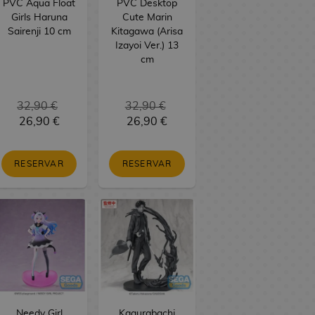
PVC Aqua Float
PVC Desktop
Girls Haruna
Cute Marin
Sairenji 10 cm
Kitagawa (Arisa
Izayoi Ver.) 13
cm
32,90 €
32,90 €
26,90 €
26,90 €
RESERVAR
RESERVAR
Needy Girl
Kagurabachi