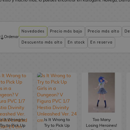
o esto y mucho más, lo puedes encontrar en Kurogami. Navega, Disfruta
Novedades
Precio más bajo
Precio más alto
De
Ordenar
Descuento más alto
En stock
En reserva
Is It Wrong to
Is It Wrong to
Too Many
Try to Pick Up
Try to Pick Up
Losing Heroines!