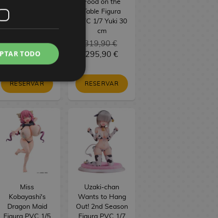
PVC BRILLIANT
Food on the
Figure Seasonal
Table Figura
Maomao
PVC 1/7 Yuki 30
Jiangshi 21 cm
cm
34,90 €
319,90 €
PTAR TODO
29,90 €
295,90 €
RESERVAR
RESERVAR
Miss
Uzaki-chan
Kobayashi's
Wants to Hang
Dragon Maid
Out! 2nd Season
Figura PVC 1/5
Figura PVC 1/7