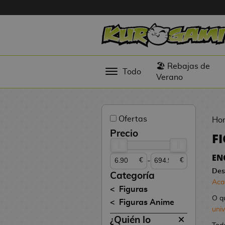
Hola
Figuras
🏖️ Rebajas de
Todo
Anime
Verano
Figuras
Videojuegos
Ofertas
Ho
Figuras de
Precio
F
Cine
EN
-
€
€
Figuras por
Des
Fabricante
Categoría
Aca
D
Figuras
TOP
i
O q
Figuras Anime
Colecciones
g
uni
¿Quién lo
i
N