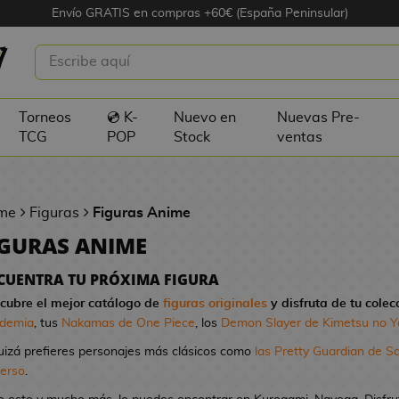
Envío GRATIS en compras +60€ (España Peninsular)
Torneos
💿 K-
Nuevo en
Nuevas Pre-
TCG
POP
Stock
ventas
me
Figuras
Figuras Anime
IGURAS ANIME
CUENTRA TU PRÓXIMA FIGURA
cubre el mejor catálogo de
figuras originales
y disfruta de tu colec
demia
, tus
Nakamas de One Piece
, los
Demon Slayer de Kimetsu no Y
uizá prefieres personajes más clásicos como
las Pretty Guardian de S
verso
.