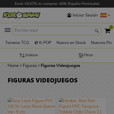
Envío GRATIS en compras +60€ (España Peninsular)
Hola
Iniciar Sesión
Figuras Anime
0
K
Torneos TCG
💿 K-POP
Nuevo en Stock
Nuevas Pre
Figuras
Videojuegos
Ordenar
Filtrar
Home
Figuras
Figuras Videojuegos
Figuras de Cine
FIGURAS VIDEOJUEGOS
D
Figuras por
i
Fabricante
g
i
R
m
D
TOP Colecciones
e
o
u