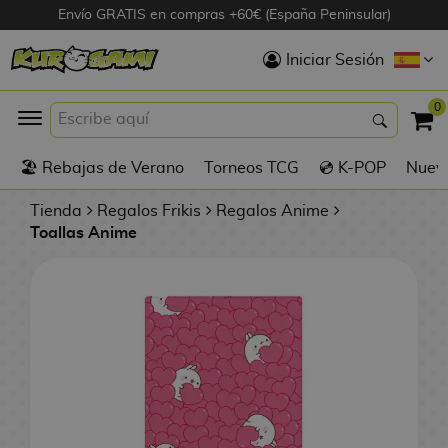
Envío GRATIS en compras +60€ (España Peninsular)
Hola
Iniciar Sesión
Figuras Anime
0
K
🏖️ Rebajas de Verano
Torneos TCG
💿 K-POP
Nuevo
Figuras
Videojuegos
Tienda
Regalos Frikis
Regalos Anime
Toallas Anime
Figuras de Cine
D
Figuras por
i
Fabricante
g
i
R
m
D
TOP Colecciones
e
o
u