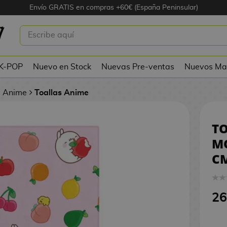
Envío GRATIS en compras +60€ (España Peninsular)
RUTAS MOLANG 150 X 75 CM
 K-POP
Nuevo en Stock
Nuevas Pre-ventas
Nuevos Ma
s Anime
Toallas Anime
TO
MO
C
26