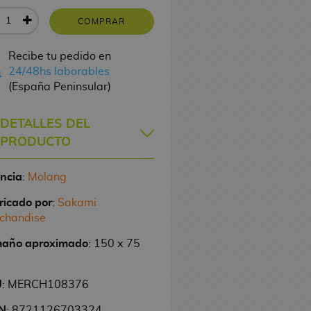
COMPRAR
Recibe tu pedido en
24/48hs laborables
(España Peninsular)
DETALLES DEL
PRODUCTO
encia
:
Molang
ricado por
:
Sakami
chandise
año aproximado
: 150 x 75
U
: MERCH108376
N
: 8721126703324