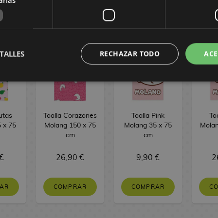
TALLES
RECHAZAR TODO
ACE
utas
Toalla Corazones
Toalla Pink
To
 x 75
Molang 150 x 75
Molang 35 x 75
Molan
cm
cm
€
26,90 €
9,90 €
2
AR
COMPRAR
COMPRAR
C