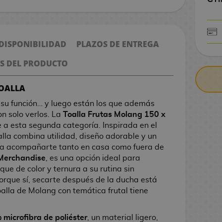
 DISPONIBILIDAD
PLAZOS DE ENTREGA
CONTRARE
S DEL PRODUCTO
TOALLA
su función… y luego están los que además
on solo verlos. La
Toalla Frutas Molang 150 x
a esta segunda categoría. Inspirada en el
oalla combina utilidad, diseño adorable y un
ra acompañarte tanto en casa como fuera de
Merchandise
, es una opción ideal para
que de color y ternura a su rutina sin
Porque sí, secarte después de la ducha está
oalla de Molang con temática frutal tiene
microfibra de poliéster
, un material ligero,