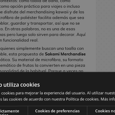
contextos: como toalla de baño, como
como opción práctica para viajes o incluso
e disfrute del merchandising kawaii y de los
rofibra de poliéster facilita además que sea
lar, guardar y transportar, así que no se
co. En otras palabras, no es una de esas
s pero luego solo sirven para decorar. Aquí
n funcionalidad real.
quienes simplemente buscan una toalla con
able, esta propuesta de
Sakami Merchandise
tica. Su material de microfibra, su formato
temático de frutas la convierten en una pieza
onalidad de la habitual. Porque a veces no
siado para mejorar un objeto cotidiano:
l y añadirle a Molang. Y, sinceramente, pocas
b utiliza cookies
 que esa.
 cookies para mejorar la experiencia del usuario. Al utilizar nuest
s las cookies de acuerdo con nuestra Política de cookies.
Más inf
rictamente
Cookies de preferencias
Cookies no
arias