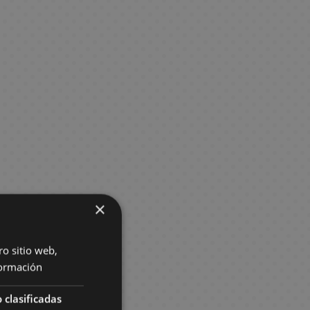
×
ro sitio web,
ormación
 clasificadas