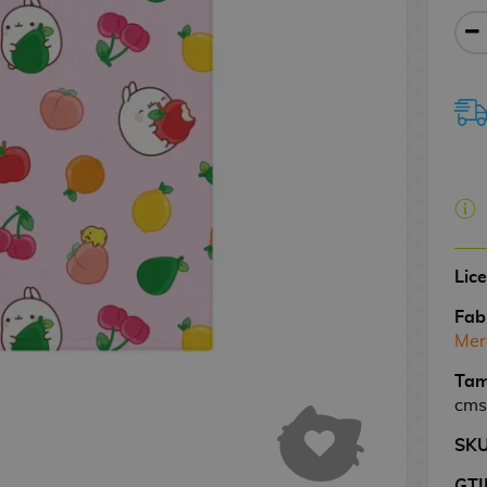
Lic
Fab
Mer
Tam
cms
SK
GTI