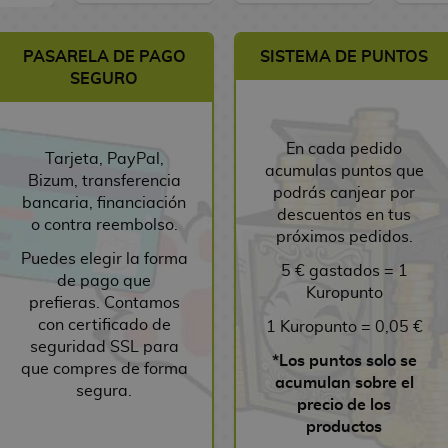
PASARELA DE PAGO
SISTEMA DE PUNTOS
SEGURO
En cada pedido
Tarjeta, PayPal,
acumulas puntos que
Bizum, transferencia
podrás canjear por
bancaria, financiación
descuentos en tus
o contra reembolso.
próximos pedidos.
Puedes elegir la forma
5 € gastados = 1
de pago que
Kuropunto
prefieras. Contamos
con certificado de
1 Kuropunto = 0,05 €
seguridad SSL para
*Los puntos solo se
que compres de forma
acumulan sobre el
segura.
precio de los
productos