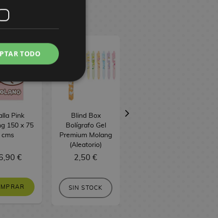
PTAR TODO
alla Pink
Blind Box
Peluche Flor
g 150 x 75
Bolígrafo Gel
Cute Molang 33
cms
Premium Molang
cm
(Aleatorio)
6,90 €
2,50 €
15,90 €
OMPRAR
COMPRAR
SIN STOCK