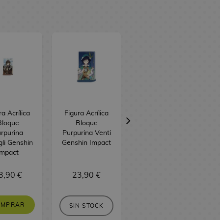
ra Acrílica
Figura Acrílica
Llavero Peluche
Bloque
Bloque
Wriothesley
rpurina
Purpurina Venti
Genshin Impact
li Genshin
Genshin Impact
Sakami
Impact
Merchandise 12
cm
3,90 €
23,90 €
24,90 €
OMPRAR
SIN STOCK
SIN STOCK