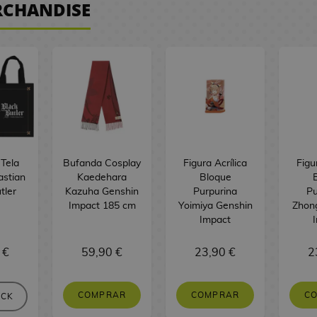
RCHANDISE
 Tela
Bufanda Cosplay
Figura Acrílica
Figu
astian
Kaedehara
Bloque
tler
Kazuha Genshin
Purpurina
Pu
Impact 185 cm
Yoimiya Genshin
Zhong
Impact
 €
59,90 €
23,90 €
2
COMPRAR
COMPRAR
C
OCK