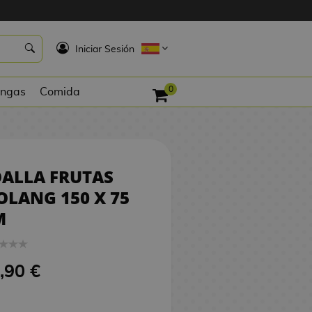
26,90 €
COMPRAR
K
Iniciar Sesión
0
ngas
Comida
ALLA FRUTAS
LANG 150 X 75
M
,90 €