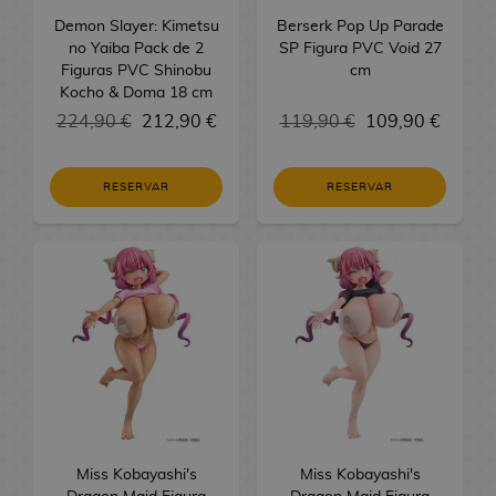
A
b
s
l
S
s
4
a
o
Demon Slayer: Kimetsu
Berserk Pop Up Parade
n
r
o
e
e
E
F
l
s
no Yaiba Pack de 2
SP Figura PVC Void 27
i
e
s
s
r
v
i
F
Figuras PVC Shinobu
cm
m
t
d
M
i
a
g
V
u
Kocho & Doma 18 cm
e
a
e
a
e
n
u
a
t
224,90 €
212,90 €
119,90 €
109,90 €
s
S
n
s
g
r
s
u
H
d
e
g
e
e
o
r
u
e
r
a
l
s
s
o
RESERVAR
RESERVAR
c
C
i
i
d
h
i
e
F
o
R
e
a
n
s
i
n
e
V
s
e
g
g
i
A
G
M
u
a
d
n
N
o
a
r
l
e
i
e
r
n
a
o
o
m
c
r
g
s
s
j
e
e
a
a
T
T
u
s
s
D
a
o
e
L
e
d
e
i
r
g
i
r
e
t
Miss Kobayashi's
t
Miss Kobayashi's
t
o
b
e
S