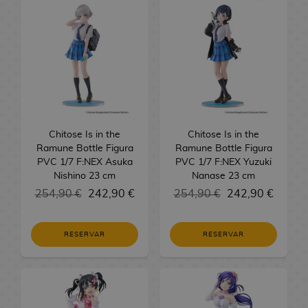
i
m
r
e
o
m
a
A
R
t
o
R
a
e
V
o
P
l
o
s
c
y
a
s
e
l
L
a
s
o
s
A
a
u
t
g
e
L
l
s
d
E
k
a
R
d
e
a
s
l
a
o
e
d
e
s
F
T
e
r
l
a
v
s
M
i
m
d
i
F
m
s
o
v
e
D
a
c
o
e
g
X
i
d
s
e
r
i
n
i
n
S
u
a
e
D
r
o
s
u
o
F
T
e
r
V
C
Chitose Is in the
Chitose Is in the
o
s
n
a
n
i
C
r
M
a
i
C
Ramune Bottle Figura
Ramune Bottle Figura
s
d
e
l
e
g
G
i
a
s
d
o
PVC 1/7 F:NEX Asuka
PVC 1/7 F:NEX Yuzuki
A
e
y
i
s
u
e
n
A
e
m
Nishino 23 cm
Nanase 23 cm
n
R
C
d
B
r
s
g
n
o
i
254,90 €
242,90 €
254,90 €
242,90 €
i
C
i
i
a
a
a
a
i
j
c
m
o
f
n
L
d
b
s
J
p
u
s
e
p
t
e
a
e
y
B
u
l
e
RESERVAR
RESERVAR
a
b
m
s
l
i
j
e
R
g
B
B
s
o
p
y
o
s
u
x
e
o
o
a
y
u
a
r
n
h
t
g
s
l
n
J
n
r
e
F
o
s
a
s
d
a
A
d
a
c
i
u
u