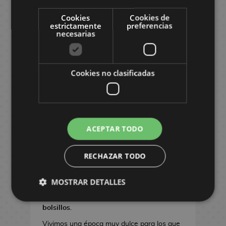
llaman: "muñecos"
, lo cierto es que
son
F
D
u
o
d
mucho más
que simples muñecos:
son una
i
.
e
Cookies
Cookies de
l
e
forma de arte
.
g
G
estrictamente
preferencias
g
e
C
necesarias
u
r
o
Desde las primeras fases de diseño y
r
i
r
a
s
modelado, donde se
expresan la
a
n
a
y
creatividad, imaginación y habilidad de
s
e
s
-
A
Cookies no clasificadas
los artistas
, hasta la pintura.
A
E
M
l
n
A
Se emplean técnicas que
cuidan con
n
a
f
i
l
mucho mimo los detalles
que dan estilo y
e
n
o
m
f
personalidad a cada personaje, desde su
s
m
e
o
ropa, hasta la postura y expresión de la
M
c
b
ACEPTAR TODO
m
cara,
haciendo de cada pieza una obra
a
o
r
S
b
maestra
única.
n
i
e
r
RECHAZAR TODO
F
g
l
t
i
i
a
VARIEDAD EN TAMAÑO, ESTILO Y
l
s
l
g
A
MOSTRAR DETALLES
a
NIVEL DE DETALLE
R
l
u
k
s
e
Hay figuras
para todos los gustos y
a
r
a
R
g
bolsillos
.
s
a
m
a
a
R
s
e
Vivimos una época muy dulce para los que
t