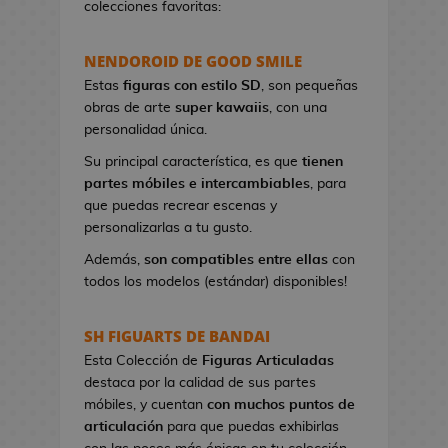
colecciones favoritas:
e
t
NENDOROID DE GOOD SMILE
a
s
Estas
figuras con estilo SD
, son pequeñas
d
obras de arte
super kawaiis
, con una
e
personalidad única.
V
Su principal característica, es que
tienen
i
partes móbiles e intercambiables
, para
d
que puedas recrear escenas y
e
personalizarlas a tu gusto.
o
j
Además,
son compatibles entre ellas
con
u
todos los modelos (estándar) disponibles!
e
g
SH FIGUARTS DE BANDAI
o
Esta Colección de
Figuras Articuladas
s
destaca por la calidad de sus partes
móbiles, y cuentan
con muchos puntos de
P
articulación
para que puedas exhibirlas
i