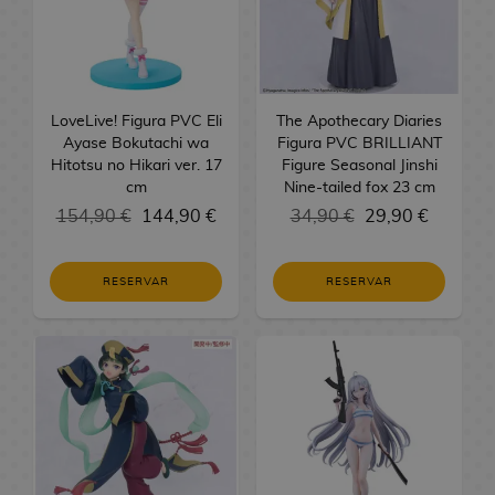
u
G
n
i
r
Y
r
a
F
r
c
u
e
o
a
u
i
n
a
C
a
h
y
y
n
s
-
e
g
c
a
s
e
s
E
M
G
s
a
t
b
s
s
L
d
d
y
i
B
o
l
i
LoveLive! Figura PVC Eli
The Apothecary Diaries
A
l
e
E
i
t
-
o
r
e
c
Ayase Bokutachi wa
Figura PVC BRILLIANT
n
a
C
s
t
h
O
r
y
G
P
Hitotsu no Hikari ver. 17
Figure Seasonal Jinshi
i
v
i
t
o
C
h
u
u
a
cm
Nine-tailed fox 23 cm
m
e
n
u
r
F
l
!
t
y
r
154,90 €
144,90 €
34,90 €
29,90 €
e
r
e
c
i
i
o
T
o
s
k
o
h
a
g
t
r
d
A
H
s
e
M
l
u
h
a
R
e
RESERVAR
RESERVAR
l
u
D
s
a
r
d
e
V
f
c
i
S
F
d
n
a
i
g
i
o
h
s
e
i
e
g
s
n
a
d
m
a
n
k
g
S
a
D
g
l
e
b
s
e
a
u
e
F
i
C
o
o
r
d
y
i
r
r
a
a
a
s
j
i
e
E
a
i
i
m
r
P
u
l
O
C
d
s
e
r
o
d
r
e
l
t
i
i
H
s
y