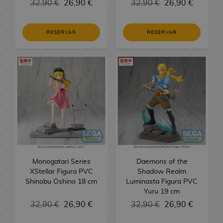
32,90 €
26,90 €
32,90 €
26,90 €
o
M
e
n
P
i
N
n
s
i
a
c
G
u
c
r
y
a
c
i
i
e
m
a
l
g
u
g
a
e
t
s
n
o
e
h
s
s
s
i
n
c
s
o
n
u
a
E
l
u
r
e
n
e
o
g
e
/
n
e
i
d
RESERVAR
RESERVAR
s
g
c
M
C
s
r
u
r
R
e
s
M
d
o
s
C
a
/
a
e
Ú
L
a
h
o
C
e
a
t
s
e
y
d
a
S
s
V
e
T
l
l
n
i
K
e
n
E
r
s
o
d
g
e
n
m
i
r
V
e
a
i
b
o
s
e
C
d
a
P
R
M
e
a
l
g
i
d
e
s
n
c
r
d
A
d
a
i
s
o
e
y
S
l
a
a
R
l
e
a
o
o
o
o
n
e
r
c
p
g
t
e
o
N
A
é
e
R
o
l
c
s
s
R
m
i
r
t
i
U
a
h
r
s
o
j
p
C
o
j
e
h
C
e
o
m
o
e
o
p
l
o
i
e
c
i
l
o
p
u
s
e
T
u
l
e
s
r
n
P
o
s
e
l
h
n
i
m
a
e
o
M
l
o
d
a
e
a
s
T
s
S
e
:
A
c
p
F
g
m
a
G
t
j
e
D
s
r
d
C
e
S
p
a
a
r
o
o
n
o
u
e
C
L
i
M
Monogatari Series
a
e
G
ñ
e
e
s
Daemons of the
n
i
s
s
g
r
r
M
s
XStellar Figura PVC
i
l
s
a
Shadow Realm
d
C
o
m
r
V
y
k
D
Shinobu Oshino 18 cm
a
r
a
i
Luminasta Figura PVC
L
n
a
n
n
e
i
M
r
i
i
i
i
o
Yuru 19 cm
Y
a
J
l
o
e
v
e
g
F
n
o
d
-
t
d
b
u
s
a
k
32,90 €
26,90 €
F
r
e
y
a
32,90 €
26,90 €
i
é
P
c
e
H
i
e
l
r
A
P
p
y
i
c
r
T
g
f
a
h
l
u
v
o