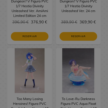
Dungeon? V Figura PVC
Dungeon? V Figura PVC
v
o
M
n
M
N
s
P
e
l
S
C
d
c
1/7 Hestia Divinity
1/7 Hestia Divinity
e
m
a
g
a
o
b
O
o
o
h
G
a
e
Unleashed Ver. AmiAmi
Unleashed Ver. 24 cm
l
i
T
n
a
n
r
e
P
j
s
o
i
s
Limited Edition 24 cm
a
G
d
a
g
F
g
m
b
!
u
d
j
o
396,90 €
376,90 €
389,90 €
369,90 €
s
u
a
z
M
F
a
r
a
K
a
C
é
F
e
e
o
r
L
M
n
I
a
o
u
D
u
Q
a
E
a
i
g
C
i
i
a
M
d
n
s
c
n
r
i
u
n
d
r
g
o
i
o
RESERVAR
RESERVAR
g
q
a
a
t
A
h
k
a
t
e
z
i
a
u
s
n
s
e
u
n
m
e
n
i
T
o
g
s
T
e
t
m
r
e
r
e
R
g
C
r
i
l
a
P
o
B
o
n
o
e
a
F
a
t
e
R
a
a
n
m
a
z
O
n
a
r
b
r
l
s
r
s
a
s
e
S
r
a
e
s
a
P
B
s
p
a
i
o
B
i
s
i
g
e
d
c
d
s
D
a
k
e
n
a
s
R
A
a
k
A
M
/
n
a
i
G
i
e
d
i
l
e
E
l
y
é
n
n
a
p
o
T
M
a
l
n
a
o
C
e
R
s
l
t
r
G
p
i
p
d
r
c
a
E
o
s
o
e
m
n
i
S
e
n
e
o
l
l
r
a
e
h
M
M
n
d
d
C
s
n
e
a
n
e
g
e
s
m
i
l
e
s
n
i
a
a
k
i
e
i
d
l
e
r
a
y
,
i
c
o
s
H
d
M
M
l
n
n
o
t
Too Many Losing
l
n
e
i
T
l
U
n
a
s
To Love-Ru Darkness
t
o
e
Heroines! Figura PVC
a
T
a
B
B
g
g
b
o
Figura PVC Aqua Float
K
e
S
e
a
o
e
o
s
o
g