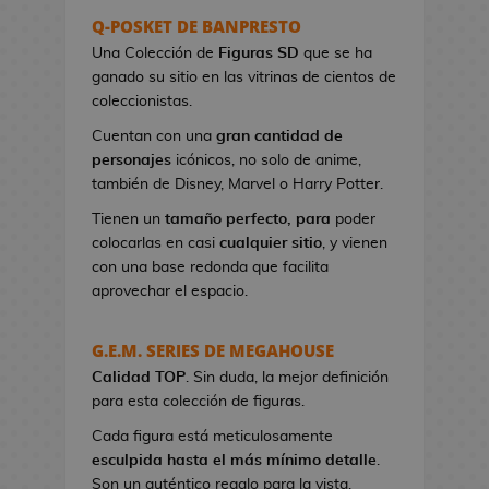
s
Q-POSKET DE BANPRESTO
e
Una Colección de
Figuras SD
que se ha
r
ganado su sitio en las vitrinas de cientos de
e
coleccionistas.
s
Cuentan con una
gran cantidad de
d
personajes
icónicos, no solo de anime,
e
también de Disney, Marvel o Harry Potter.
V
i
Tienen un
tamaño perfecto, para
poder
d
colocarlas en casi
cualquier sitio
, y vienen
e
con una base redonda que facilita
o
aprovechar el espacio.
j
u
G.E.M. SERIES DE MEGAHOUSE
e
Calidad TOP
g
. Sin duda, la mejor definición
para esta colección de figuras.
o
s
Cada figura está meticulosamente
esculpida hasta el más mínimo detalle
.
B
Son un auténtico regalo para la vista.