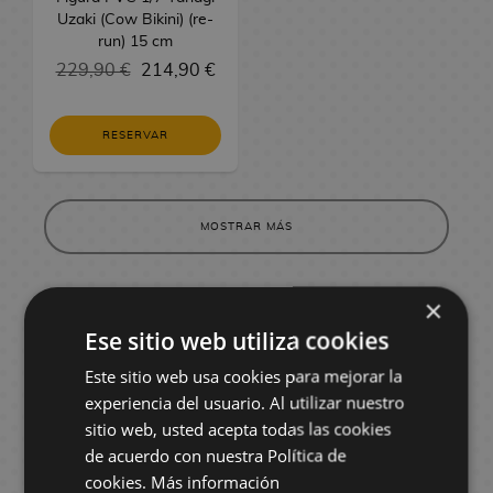
m
G
e
r
M
e
Uzaki (Cow Bikini) (re-
o
e
o
s
a
e
run) 15 cm
P
s
r
s
t
e
229,90 €
214,90 €
C
r
B
a
M
l
a
a
e
l
o
í
r
s
a
A
RESERVAR
n
c
t
d
s
l
e
u
e
e
t
c
d
l
r
C
K
h
e
a
a
i
MOSTRAR MÁS
i
e
r
s
n
n
m
o
A
e
g
i
s
n
×
d
s
d
i
C
o
t
e
Ese sitio web utiliza cookies
m
a
¿QUÉ ES UNA FIGURA ANIME?
m
V
e
r
Este sitio web usa cookies para mejorar la
M
T
i
Es
la forma en que se da vida a un
t
a
experiencia del usuario. Al utilizar nuestro
o
d
personaje
de las series anime y manga que
B
e
n
y
sitio web, usted acepta todas las cookies
e
tanto nos apasionan.
a
r
g
s
de acuerdo con nuestra Política de
o
n
a
Aunque
todavía hay personas que las
a
j
cookies.
Más información
d
s