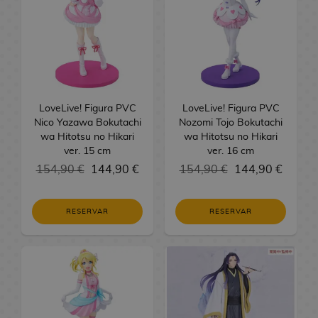
L
l
A
o
r
r
-
s
e
g
j
K
l
o
n
l
r
e
L
d
t
u
o
a
a
s
i
e
a
c
e
e
a
r
i
v
G
m
r
s
h
F
a
S
s
a
s
e
r
e
a
D
i
i
g
e
s
e
r
e
s
i
O
M
g
u
r
S
n
o
m
V
d
s
t
a
u
e
i
LoveLive! Figura PVC
e
LoveLive! Figura PVC
s
l
a
e
n
r
n
Nico Yazawa Bokutachi
r
O
e
M
Nozomi Tojo Bokutachi
g
d
i
s
wa Hitotsu no Hikari
S
e
o
g
wa Hitotsu no Hikari
a
f
s
a
a
e
n
o
ver. 15 cm
ver. 16 cm
e
y
s
a
s
L
n
V
s
s
r
B
L
154,90 €
144,90 €
F
F
e
g
154,90 €
144,90 €
i
A
G
N
i
o
i
i
i
g
a
R
d
n
o
o
e
l
b
g
g
e
N
e
e
i
RESERVAR
r
w
RESERVAR
s
s
r
u
m
n
a
g
o
m
r
e
o
o
r
a
d
r
a
j
e
C
o
v
s
s
a
s
u
l
u
a
s
o
F
d
s
T
t
o
e
E
b
D
l
i
e
M
C
o
s
g
s
l
i
u
g
S
a
G
J
o
t
e
s
t
u
e
M
x
u
s