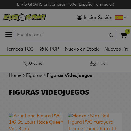
Envío GRATIS en compras +60€ (España Peninsular)
Hola
Iniciar Sesión
Figuras Anime
0
K
Torneos TCG
💿 K-POP
Nuevo en Stock
Nuevas Pre
Figuras
Videojuegos
Ordenar
Filtrar
Home
Figuras
Figuras Videojuegos
Figuras de Cine
FIGURAS VIDEOJUEGOS
D
Figuras por
i
Fabricante
g
i
R
m
D
TOP Colecciones
e
o
u