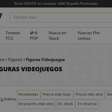
Envío GRATIS en compras +60€ (España Peninsular)
Torneos
💿 K-
Nuevo en
Nuevas Pre-
TCG
POP
Stock
ventas
me
Figuras
Figuras Videojuegos
IGURAS VIDEOJUEGOS
Novedades
Precio más bajo
Precio más alto
De
Ordenar
Descuento más alto
En stock
En reserva