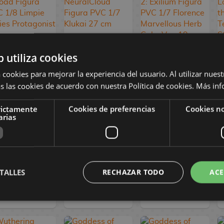
b utiliza cookies
Persona 3
Girls' Frontline
Girls' Frontline 2:
 cookies para mejorar la experiencia del usuario. Al utilizar nuest
Reload Figura
NeuralCloud
Exilium Figura
s las cookies de acuerdo con nuestra Política de cookies.
Más inf
PVC 1/8 Limpie
Figura PVC 1/7
PVC 1/7
Series
Klukai 27 cm
Florence
Protagonist 24
Marvellous Herb
rictamente
Cookies de preferencias
Cookies no
arias
cm
Cake Ver. 19 cm
114,90 €
469,90 €
359,90 €
98,90 €
446,90 €
342,90 €
TALLES
RECHAZAR TODO
ACE
RESERVAR
RESERVAR
RESERVAR