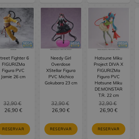
treet Fighter 6
Needy Girl
Hatsune Miku
FIGURIZMa
Overdose
Project DIVA X
Figura PVC
XStellar Figura
FIGURIZMa
Jamie 26 cm
PVC Michica
Figura PVC
Gokubara 23 cm
Hatsune Miku
DE:MONSTAR
T.R. 22 cm
32,90 €
32,90 €
32,90 €
26,90 €
26,90 €
26,90 €
RESERVAR
RESERVAR
RESERVAR