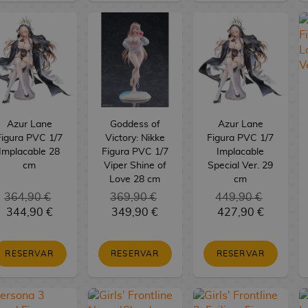
Azur Lane
Goddess of
Azur Lane
Figura PVC 1/7
Victory: Nikke
Figura PVC 1/7
Implacable 28
Figura PVC 1/7
Implacable
cm
Viper Shine of
Special Ver. 29
Love 28 cm
cm
364,90 €
369,90 €
449,90 €
344,90 €
349,90 €
427,90 €
RESERVAR
RESERVAR
RESERVAR