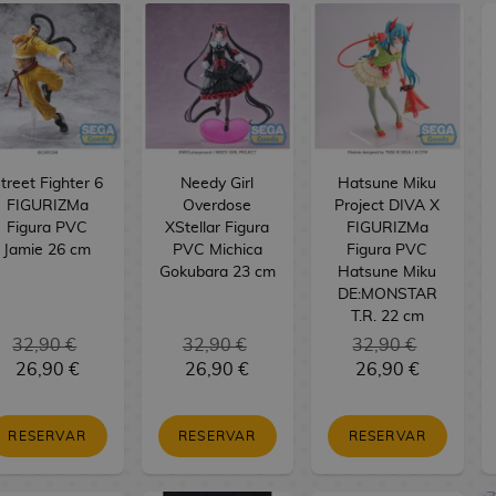
treet Fighter 6
Needy Girl
Hatsune Miku
FIGURIZMa
Overdose
Project DIVA X
Figura PVC
XStellar Figura
FIGURIZMa
Jamie 26 cm
PVC Michica
Figura PVC
Gokubara 23 cm
Hatsune Miku
DE:MONSTAR
T.R. 22 cm
32,90 €
32,90 €
32,90 €
26,90 €
26,90 €
26,90 €
RESERVAR
RESERVAR
RESERVAR