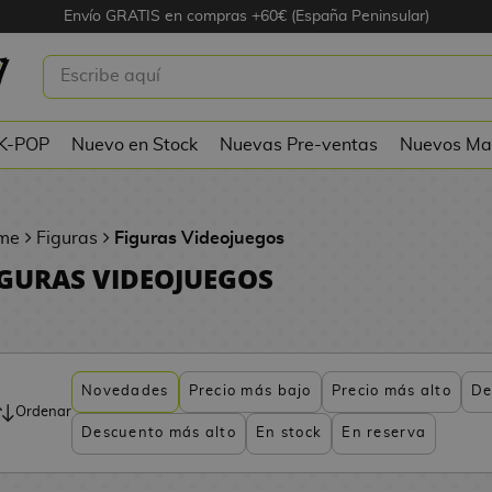
Envío GRATIS en compras +60€ (España Peninsular)
 K-POP
Nuevo en Stock
Nuevas Pre-ventas
Nuevos Ma
me
Figuras
Figuras Videojuegos
IGURAS VIDEOJUEGOS
Novedades
Precio más bajo
Precio más alto
De
Ordenar
Descuento más alto
En stock
En reserva