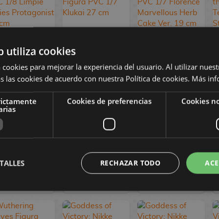
b utiliza cookies
Persona 3
Girls' Frontline
Girls' Frontline 2:
Reload Figura
NeuralCloud
Exilium Figura
 cookies para mejorar la experiencia del usuario. Al utilizar nuest
PVC 1/8 Limpie
Figura PVC 1/7
PVC 1/7
s las cookies de acuerdo con nuestra Política de cookies.
Más inf
Series
Klukai 27 cm
Florence
Protagonist 24
Marvellous Herb
rictamente
Cookies de preferencias
Cookies no
cm
Cake Ver. 19 cm
arias
114,90 €
469,90 €
359,90 €
98,90 €
446,90 €
342,90 €
TALLES
RECHAZAR TODO
ACE
RESERVAR
RESERVAR
RESERVAR