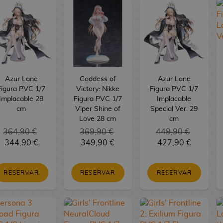
Azur Lane
Goddess of
Azur Lane
Figura PVC 1/7
Victory: Nikke
Figura PVC 1/7
Implacable 28
Figura PVC 1/7
Implacable
cm
Viper Shine of
Special Ver. 29
Love 28 cm
cm
364,90 €
369,90 €
449,90 €
344,90 €
349,90 €
427,90 €
RESERVAR
RESERVAR
RESERVAR