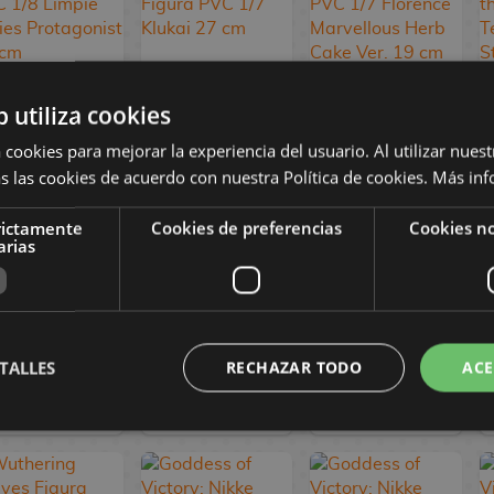
b utiliza cookies
Persona 3
Girls' Frontline
Girls' Frontline 2:
Reload Figura
NeuralCloud
Exilium Figura
 cookies para mejorar la experiencia del usuario. Al utilizar nuest
PVC 1/8 Limpie
Figura PVC 1/7
PVC 1/7
s las cookies de acuerdo con nuestra Política de cookies.
Más inf
Series
Klukai 27 cm
Florence
Protagonist 24
Marvellous Herb
rictamente
Cookies de preferencias
Cookies no
cm
Cake Ver. 19 cm
arias
114,90 €
469,90 €
359,90 €
98,90 €
446,90 €
342,90 €
TALLES
RECHAZAR TODO
ACE
RESERVAR
RESERVAR
RESERVAR