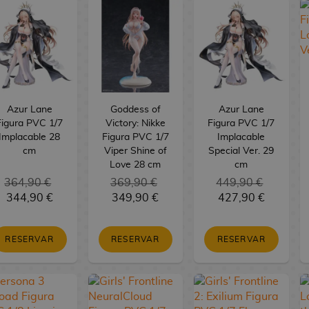
Azur Lane
Goddess of
Azur Lane
Figura PVC 1/7
Victory: Nikke
Figura PVC 1/7
Implacable 28
Figura PVC 1/7
Implacable
cm
Viper Shine of
Special Ver. 29
Love 28 cm
cm
364,90 €
369,90 €
449,90 €
344,90 €
349,90 €
427,90 €
RESERVAR
RESERVAR
RESERVAR