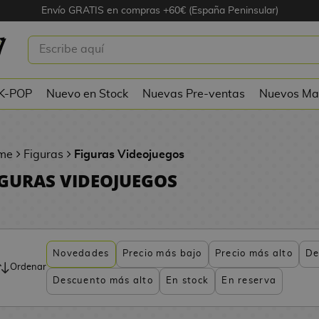
Envío GRATIS en compras +60€ (España Peninsular)
 K-POP
Nuevo en Stock
Nuevas Pre-ventas
Nuevos Ma
me
Figuras
Figuras Videojuegos
IGURAS VIDEOJUEGOS
Novedades
Precio más bajo
Precio más alto
De
Ordenar
Descuento más alto
En stock
En reserva