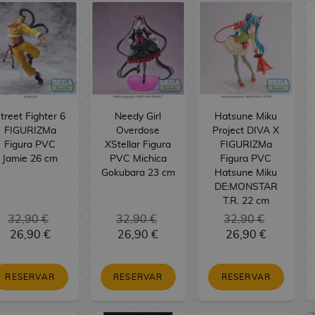
treet Fighter 6
Needy Girl
Hatsune Miku
FIGURIZMa
Overdose
Project DIVA X
Figura PVC
XStellar Figura
FIGURIZMa
Jamie 26 cm
PVC Michica
Figura PVC
Gokubara 23 cm
Hatsune Miku
DE:MONSTAR
T.R. 22 cm
32,90 €
32,90 €
32,90 €
26,90 €
26,90 €
26,90 €
RESERVAR
RESERVAR
RESERVAR