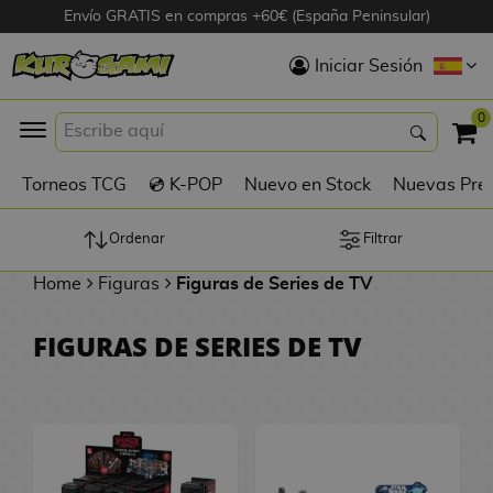
Envío GRATIS en compras +60€ (España Peninsular)
Hola
Iniciar Sesión
Figuras Anime
0
K
Torneos TCG
💿 K-POP
Nuevo en Stock
Nuevas Pre
Figuras
Videojuegos
Ordenar
Filtrar
Home
Figuras
Figuras de Series de TV
Figuras de Cine
FIGURAS DE SERIES DE TV
D
Figuras por
i
Fabricante
g
i
R
m
D
TOP Colecciones
e
o
u