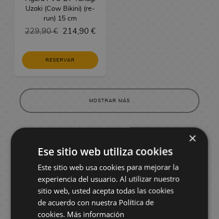
m
G
e
r
M
e
Uzaki (Cow Bikini) (re-
o
e
o
s
a
e
run) 15 cm
P
s
r
s
t
e
229,90 €
214,90 €
C
r
B
a
M
l
a
a
e
l
o
í
r
s
a
A
RESERVAR
n
c
t
d
s
l
e
u
e
e
t
c
d
l
r
C
K
h
e
a
a
i
MOSTRAR MÁS
i
e
r
s
n
n
m
o
A
e
g
i
s
n
×
d
s
d
i
C
o
t
e
Ese sitio web utiliza cookies
m
a
¿QUÉ ES UNA FIGURA ANIME?
m
V
e
r
Este sitio web usa cookies para mejorar la
M
T
i
Es
la forma en que se da vida a un
t
a
experiencia del usuario. Al utilizar nuestro
o
d
personaje
de las series anime y manga que
B
e
n
y
sitio web, usted acepta todas las cookies
e
tanto nos apasionan.
a
r
g
s
de acuerdo con nuestra Política de
o
n
a
Aunque
todavía hay personas que las
a
j
cookies.
Más información
d
s