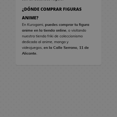
s
¿DÓNDE COMPRAR FIGURAS
B
ANIME?
o
En Kurogami,
puedes comprar tu figura
l
anime en la tienda online
, o visitando
s
nuestra tienda friki de coleccionismo
o
dedicada al anime, manga y
s
videojuegos,
en la Calle Serrano, 11 de
d
Alicante.
e
V
i
d
e
o
j
u
e
g
o