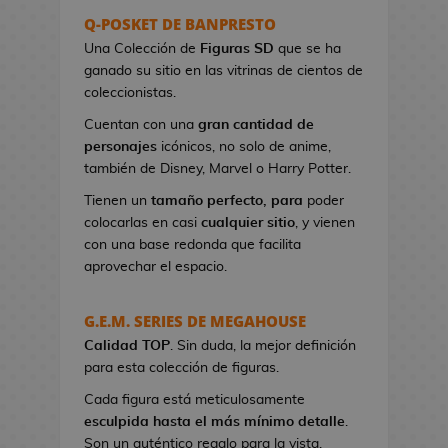
s
Q-POSKET DE BANPRESTO
e
Una Colección de
Figuras SD
que se ha
r
ganado su sitio en las vitrinas de cientos de
e
coleccionistas.
s
Cuentan con una
gran cantidad de
d
personajes
icónicos, no solo de anime,
e
también de Disney, Marvel o Harry Potter.
V
i
Tienen un
tamaño perfecto, para
poder
d
colocarlas en casi
cualquier sitio
, y vienen
e
con una base redonda que facilita
o
aprovechar el espacio.
j
u
G.E.M. SERIES DE MEGAHOUSE
e
Calidad TOP
g
. Sin duda, la mejor definición
para esta colección de figuras.
o
s
Cada figura está meticulosamente
esculpida hasta el más mínimo detalle
.
B
Son un auténtico regalo para la vista.