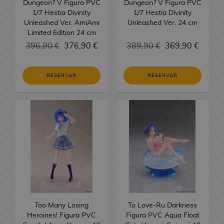
Dungeon? V Figura PVC
Dungeon? V Figura PVC
v
o
M
n
M
N
s
P
e
l
S
C
d
c
1/7 Hestia Divinity
1/7 Hestia Divinity
e
m
a
g
a
o
b
O
o
o
h
G
a
e
Unleashed Ver. AmiAmi
Unleashed Ver. 24 cm
l
i
T
n
a
n
r
e
P
j
s
o
i
s
Limited Edition 24 cm
a
G
d
a
g
F
g
m
b
!
u
d
j
o
396,90 €
376,90 €
389,90 €
369,90 €
s
u
a
z
M
F
a
r
a
K
a
C
é
F
e
e
o
r
L
M
n
I
a
o
u
D
u
Q
a
E
a
i
g
C
i
i
a
M
d
n
s
c
n
r
i
u
n
d
r
g
o
i
o
RESERVAR
RESERVAR
g
q
a
a
t
A
h
k
a
t
e
z
i
a
u
s
n
s
e
u
n
m
e
n
i
T
o
g
s
T
e
t
m
r
e
r
e
R
g
C
r
i
l
a
P
o
B
o
n
o
e
a
F
a
t
e
R
a
a
n
m
a
z
O
n
a
r
b
r
l
s
r
s
a
s
e
S
r
a
e
s
a
P
B
s
p
a
i
o
B
i
s
i
g
e
d
c
d
s
D
a
k
e
n
a
s
R
A
a
k
A
M
/
n
a
i
G
i
e
d
i
l
e
E
l
y
é
n
n
a
p
o
T
M
a
l
n
a
o
C
e
R
s
l
t
r
G
p
i
p
d
r
c
a
E
o
s
o
e
m
n
i
S
e
n
e
o
l
l
r
a
e
h
M
M
n
d
d
C
s
n
e
a
n
e
g
e
s
m
i
l
e
s
n
i
a
a
k
i
e
i
d
l
e
r
a
y
,
i
c
o
s
H
d
M
M
l
n
n
o
t
Too Many Losing
l
n
e
i
T
l
U
n
a
s
To Love-Ru Darkness
t
o
e
Heroines! Figura PVC
a
T
a
B
B
g
g
b
o
Figura PVC Aqua Float
K
e
S
e
a
o
e
o
s
o
g