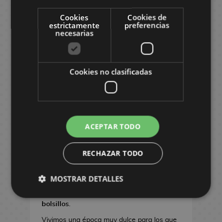
llaman: "muñecos"
, lo cierto es que
son
F
D
u
o
d
mucho más
que simples muñecos:
son una
i
.
e
Cookies
Cookies de
l
e
forma de arte
.
g
G
estrictamente
preferencias
g
e
C
necesarias
u
r
o
Desde las primeras fases de diseño y
r
i
r
a
s
modelado, donde se
expresan la
a
n
a
y
creatividad, imaginación y habilidad de
s
e
s
-
A
Cookies no clasificadas
los artistas
, hasta la pintura.
A
E
M
l
n
A
Se emplean técnicas que
cuidan con
n
a
f
i
l
mucho mimo los detalles
que dan estilo y
e
n
o
m
f
personalidad a cada personaje, desde su
s
m
e
o
ropa, hasta la postura y expresión de la
M
c
b
ACEPTAR TODO
m
cara,
haciendo de cada pieza una obra
a
o
r
S
b
maestra
única.
n
i
e
r
RECHAZAR TODO
F
g
l
t
i
i
a
VARIEDAD EN TAMAÑO, ESTILO Y
l
s
l
g
A
MOSTRAR DETALLES
a
NIVEL DE DETALLE
R
l
u
k
s
e
Hay figuras
para todos los gustos y
a
r
a
R
g
bolsillos
.
s
a
m
a
a
R
s
e
Vivimos una época muy dulce para los que
t