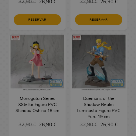
32,90 €
26,90 €
32,90 €
26,90 €
o
M
e
n
P
i
N
n
s
i
a
c
G
u
c
r
y
a
c
i
i
e
m
a
l
g
u
g
a
e
t
s
n
o
e
h
s
s
s
i
n
c
s
o
n
u
a
E
l
u
r
e
n
e
o
g
e
/
n
e
i
d
RESERVAR
RESERVAR
s
g
c
M
C
s
r
u
r
R
e
s
M
d
o
s
C
a
/
a
e
Ú
L
a
h
o
C
e
a
t
s
e
y
d
a
S
s
V
e
T
l
l
n
i
K
e
n
E
r
s
o
d
g
e
n
m
i
r
V
e
a
i
b
o
s
e
C
d
a
P
R
M
e
a
l
g
i
d
e
s
n
c
r
d
A
d
a
i
s
o
e
y
S
l
a
a
R
l
e
a
o
o
o
o
n
e
r
c
p
g
t
e
o
N
A
é
e
R
o
l
c
s
s
R
m
i
r
t
i
U
a
h
r
s
o
j
p
C
o
j
e
h
C
e
o
m
o
e
o
p
l
o
i
e
c
i
l
o
p
u
s
e
T
u
l
e
s
r
n
P
o
s
e
l
h
n
i
m
a
e
o
M
l
o
d
a
e
a
s
T
s
S
e
:
A
c
p
F
g
m
a
G
t
j
e
D
s
r
d
C
e
S
p
a
a
r
o
o
n
o
u
e
C
L
i
M
Monogatari Series
a
e
G
ñ
e
e
s
Daemons of the
n
i
s
s
g
r
r
M
s
XStellar Figura PVC
i
l
s
a
Shadow Realm
d
C
o
m
r
V
y
k
D
Shinobu Oshino 18 cm
a
r
a
i
Luminasta Figura PVC
L
n
a
n
n
e
i
M
r
i
i
i
i
o
Yuru 19 cm
Y
a
J
l
o
e
v
e
g
F
n
o
d
-
t
d
b
u
s
a
k
32,90 €
26,90 €
F
r
e
y
a
32,90 €
26,90 €
i
é
P
c
e
H
i
e
l
r
A
P
p
y
i
c
r
T
g
f
a
h
l
u
v
o