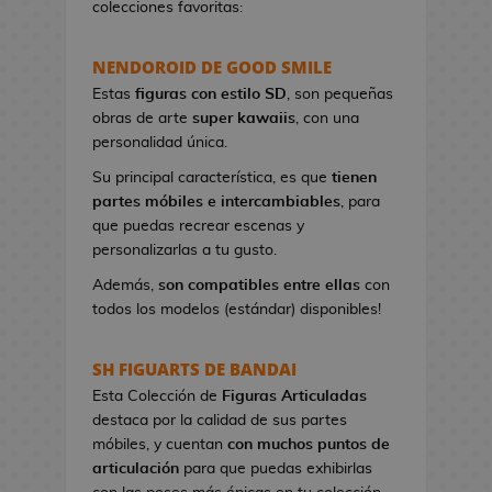
colecciones favoritas:
e
t
NENDOROID DE GOOD SMILE
a
s
Estas
figuras con estilo SD
, son pequeñas
d
obras de arte
super kawaiis
, con una
e
personalidad única.
V
Su principal característica, es que
tienen
i
partes móbiles e intercambiables
, para
d
que puedas recrear escenas y
e
personalizarlas a tu gusto.
o
j
Además,
son compatibles entre ellas
con
u
todos los modelos (estándar) disponibles!
e
g
SH FIGUARTS DE BANDAI
o
Esta Colección de
Figuras Articuladas
s
destaca por la calidad de sus partes
móbiles, y cuentan
con muchos puntos de
P
articulación
para que puedas exhibirlas
i