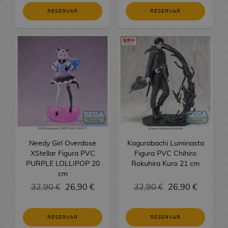
e
i
n
e
M
o
W
g
a
o
o
u
i
r
i
o
m
o
j
RESERVAR
s
RESERVAR
i
l
o
n
a
u
n
s
k
r
l
a
l
s
a
s
u
M
m
u
n
e
y
r
a
d
y
a
o
t
a
A
n
y
e
a
e
c
e
s
E
a
D
e
o
s
s
u
s
n
o
S
g
n
h
d
a
d
s
i
S
R
M
M
d
i
n
o
g
T
e
e
i
F
R
s
e
e
e
a
e
l
a
s
a
o
L
s
r
c
i
e
n
r
v
g
s
V
l
c
Y
a
i
d
o
i
g
g
e
i
e
a
c
i
o
k
a
l
b
e
D
o
u
a
y
e
n
H
o
d
s
s
o
l
r
C
i
n
a
l
C
s
g
o
t
e
i
a
o
i
s
e
r
o
a
R
e
D
u
a
o
B
s
s
n
P
n
s
t
s
r
e
r
u
s
j
L
A
d
e
i
e
s
D
d
J
g
s
l
e
u
Needy Girl Overdose
Kagurabachi Luminasta
n
e
P
n
y
Z
i
G
o
a
c
e
XStellar Figura PVC
Figura PVC Chihiro
F
i
L
F
a
e
M
F
e
s
a
y
l
e
g
PURPLE LOLLIPOP 20
Rokuhira Kuro 21 cm
o
m
a
P
a
n
s
a
i
r
n
m
e
o
s
o
cm
r
e
m
e
n
i
d
n
g
o
e
e
r
s
y
s
32,90 €
26,90 €
32,90 €
26,90 €
m
p
l
t
n
e
g
u
y
í
P
P
a
L
a
u
a
i
F
O
S
a
r
a
L
e
a
t
a
r
c
s
C
i
n
e
S
a
/
a
s
s
RESERVAR
RESERVAR
o
m
a
h
i
o
g
e
r
p
s
B
m
a
t