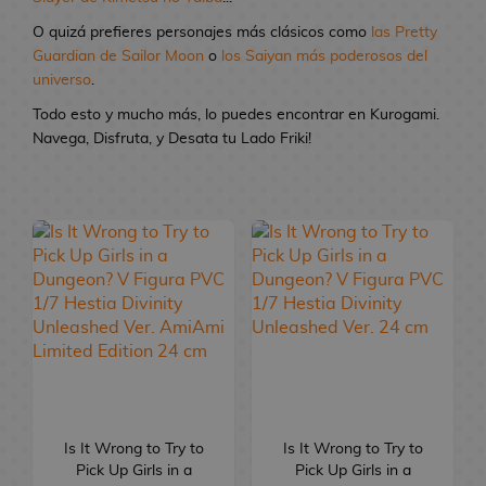
s
n
l
i
T
c
O quizá prefieres personajes más clásicos como
Resinas
las Pretty
n
C
e
Guardian de Sailor Moon
o
los Saiyan más poderosos del
a
G
s
universo
.
s
R
M
y
Regalos Frikis
Todo esto y mucho más, lo puedes encontrar en Kurogami.
D
N
A
e
a
S
Navega, Disfruta, y Desata tu Lado Friki!
r
e
n
g
n
n
C
a
n
i
a
g
a
o
Libros y Mangas
g
d
m
l
a
c
m
o
o
e
o
S
k
p
n
r
s
h
s
l
TCG
N
R
B
F
o
A
o
e
o
e
a
B
i
i
n
n
m
v
s
l
e
g
d
i
e
e
Gourmet
e
i
l
b
u
s
m
n
n
l
n
S
i
r
e
t
a
F
a
M
u
d
a
o
Regalos y
s
B
u
s
R
a
p
a
s
s
Merchan
o
n
V
e
n
e
s
B
/
Is It Wrong to Try to
Is It Wrong to Try to
N
M
d
k
i
g
g
r
a
A
Pick Up Girls in a
Pick Up Girls in a
o
C
a
y
o
d
a
a
T
n
c