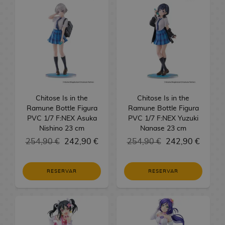
i
m
r
e
o
m
a
A
R
t
o
R
a
e
V
o
P
l
o
s
c
y
a
s
e
l
L
a
s
o
s
A
a
u
t
g
e
L
l
s
d
E
k
a
R
d
e
a
s
l
a
o
e
d
e
s
F
T
e
r
l
a
v
s
M
i
m
d
i
F
m
s
o
v
e
D
a
c
o
e
g
X
i
d
s
e
r
i
n
i
n
S
u
a
e
D
r
o
s
u
o
F
T
e
r
V
C
Chitose Is in the
Chitose Is in the
o
s
n
a
n
i
C
r
M
a
i
C
Ramune Bottle Figura
Ramune Bottle Figura
s
d
e
l
e
g
G
i
a
s
d
o
PVC 1/7 F:NEX Asuka
PVC 1/7 F:NEX Yuzuki
A
e
y
i
s
u
e
n
A
e
m
Nishino 23 cm
Nanase 23 cm
n
R
C
d
B
r
s
g
n
o
i
254,90 €
242,90 €
254,90 €
242,90 €
i
C
i
i
a
a
a
a
i
j
c
m
o
f
n
L
d
b
s
J
p
u
s
e
p
t
e
a
e
y
B
u
l
e
RESERVAR
RESERVAR
a
b
m
s
l
i
j
e
R
g
B
B
s
o
p
y
o
s
u
x
e
o
o
a
y
u
a
r
n
h
t
g
s
l
n
J
n
r
e
F
o
s
a
s
d
a
A
d
a
c
i
u
u