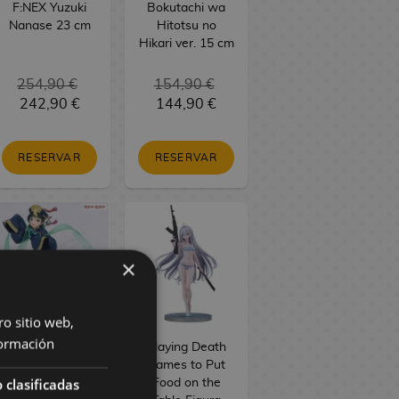
F:NEX Yuzuki
Bokutachi wa
Nanase 23 cm
Hitotsu no
Hikari ver. 15 cm
254,90 €
154,90 €
242,90 €
144,90 €
RESERVAR
RESERVAR
×
ro sitio web,
ormación
The Apothecary
Playing Death
Diaries Figura
Games to Put
 clasificadas
PVC BRILLIANT
Food on the