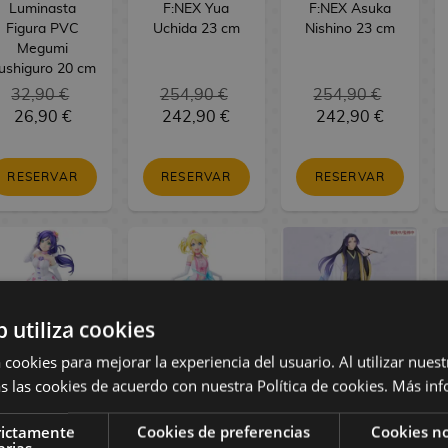
Luminasta
F:NEX Yua
F:NEX Asuka
Figura PVC
Uchida 23 cm
Nishino 23 cm
Megumi
ushiguro 20 cm
32,90 €
254,90 €
254,90 €
26,90 €
242,90 €
242,90 €
RESERVAR
RESERVAR
RESERVAR
b utiliza cookies
 cookies para mejorar la experiencia del usuario. Al utilizar nuest
s las cookies de acuerdo con nuestra Política de cookies.
Más inf
oveLive! Figura
LoveLive! Figura
The Apothecary
PVC Nozomi
PVC Eli Ayase
Diaries Figura
rictamente
Cookies de preferencias
Cookies no
Tojo Bokutachi
Bokutachi wa
PVC BRILLIANT
arias