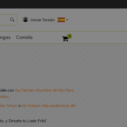
K
Iniciar Sesión
0
ngas
Comida
ción
con
tus héroes favoritos de My Hero
aiba
...
ailor Moon
o
los Saiyan más poderosos del
, y Desata tu Lado Friki!