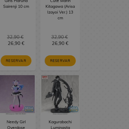
Girls Haruna
Cute Marin
Sairenji 10 cm
Kitagawa (Arisa
Izayoi Ver.) 13
cm
32,90 €
32,90 €
26,90 €
26,90 €
RESERVAR
RESERVAR
Needy Girl
Kagurabachi
Overdose
Luminasta