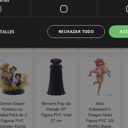
wa Hitotsu no
Hitotsu no
Figure Seasonal
ikari ver. 16 cm
Hikari ver. 17 cm
Jinshi Nine-
tailed fox 23 cm
154,90 €
154,90 €
34,90 €
144,90 €
144,90 €
29,90 €
TALLES
RECHAZAR TODO
ACE
RESERVAR
RESERVAR
RESERVAR
Demon Slayer:
Berserk Pop Up
Miss
Kimetsu no
Parade SP
Kobayashi's
aiba Pack de 2
Figura PVC Void
Dragon Maid
Figuras PVC
27 cm
Figura PVC 1/5
Shinobu Kocho
IRURU Band-