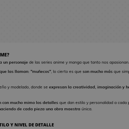
IME?
 a un personaje
de las series anime y manga que tanto nos apasionan
que las llaman: "muñecos"
, lo cierto es que
son mucho más
que sim
seño y modelado, donde se
expresan la creatividad, imaginación y ha
n con mucho mimo los detalles
que dan estilo y personalidad a cada 
haciendo de cada pieza una obra maestra
única.
ILO Y NIVEL DE DETALLE