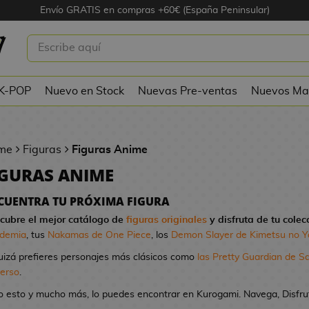
Envío GRATIS en compras +60€ (España Peninsular)
 K-POP
Nuevo en Stock
Nuevas Pre-ventas
Nuevos Ma
me
Figuras
Figuras Anime
IGURAS ANIME
CUENTRA TU PRÓXIMA FIGURA
cubre el mejor catálogo de
figuras originales
y disfruta de tu colec
demia
, tus
Nakamas de One Piece
, los
Demon Slayer de Kimetsu no Y
uizá prefieres personajes más clásicos como
las Pretty Guardian de S
verso
.
o esto y mucho más, lo puedes encontrar en Kurogami. Navega, Disfruta