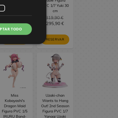
Figure Seasonal
Table Figura
Maomao
PVC 1/7 Yuki 30
Jiangshi 21 cm
cm
34,90 €
319,90 €
29,90 €
295,90 €
PTAR TODO
RESERVAR
RESERVAR
Miss
Uzaki-chan
Kobayashi's
Wants to Hang
Dragon Maid
Out! 2nd Season
Figura PVC 1/5
Figura PVC 1/7
IRURU Band-
Yanagi Uzaki