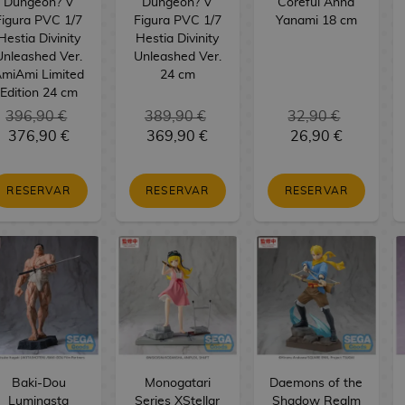
Dungeon? V
Dungeon? V
Coreful Anna
Figura PVC 1/7
Figura PVC 1/7
Yanami 18 cm
Hestia Divinity
Hestia Divinity
Unleashed Ver.
Unleashed Ver.
miAmi Limited
24 cm
Edition 24 cm
396,90 €
389,90 €
32,90 €
376,90 €
369,90 €
26,90 €
RESERVAR
RESERVAR
RESERVAR
Baki-Dou
Monogatari
Daemons of the
Luminasta
Series XStellar
Shadow Realm