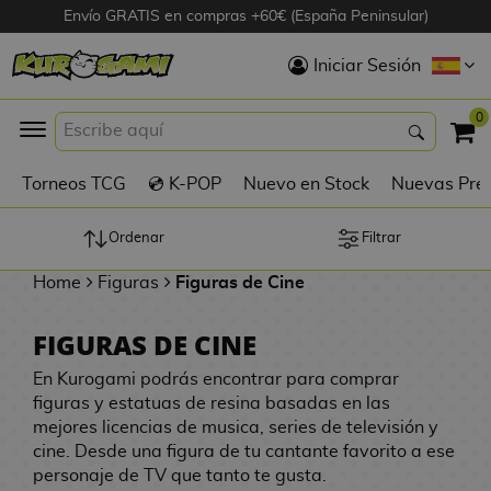
Envío GRATIS en compras +60€ (España Peninsular)
Hola
Iniciar Sesión
Figuras Anime
0
K
Torneos TCG
💿 K-POP
Nuevo en Stock
Nuevas Pre
Figuras
Videojuegos
Ordenar
Filtrar
Home
Figuras
Figuras de Cine
Figuras de Cine
FIGURAS DE CINE
D
Figuras por
i
En Kurogami podrás encontrar para comprar
Fabricante
g
figuras y estatuas de resina basadas en las
i
mejores licencias de musica, series de televisión y
R
m
D
cine. Desde una figura de tu cantante favorito a ese
TOP Colecciones
e
o
u
personaje de TV que tanto te gusta.