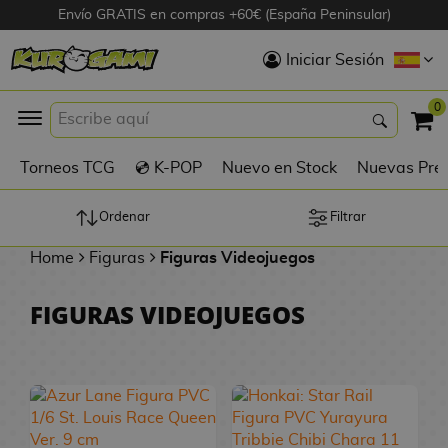
Envío GRATIS en compras +60€ (España Peninsular)
Hola
Iniciar Sesión
Figuras Anime
0
K
Torneos TCG
💿 K-POP
Nuevo en Stock
Nuevas Pre
Figuras
Videojuegos
Ordenar
Filtrar
Home
Figuras
Figuras Videojuegos
Figuras de Cine
FIGURAS VIDEOJUEGOS
D
Figuras por
i
Fabricante
g
i
R
m
D
TOP Colecciones
e
o
u