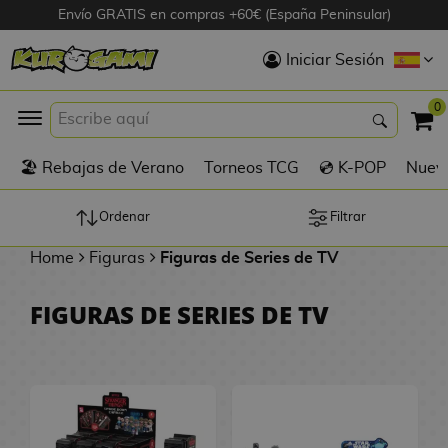
Envío GRATIS en compras +60€ (España Peninsular)
Hola
Iniciar Sesión
Figuras Anime
0
K
🏖️ Rebajas de Verano
Torneos TCG
💿 K-POP
Nuevo
Figuras
Videojuegos
Ordenar
Filtrar
Home
Figuras
Figuras de Series de TV
Figuras de Cine
FIGURAS DE SERIES DE TV
D
Figuras por
i
Fabricante
g
i
R
m
D
TOP Colecciones
e
o
u