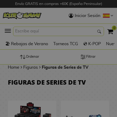
Envío GRATIS en compras +60€ (España Peninsular)
Hola
Iniciar Sesión
Figuras Anime
0
K
🏖️ Rebajas de Verano
Torneos TCG
💿 K-POP
Nuevo
Figuras
Videojuegos
Ordenar
Filtrar
Home
Figuras
Figuras de Series de TV
Figuras de Cine
FIGURAS DE SERIES DE TV
D
Figuras por
i
Fabricante
g
i
R
m
D
TOP Colecciones
e
o
u