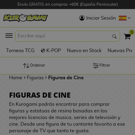
Envío GRATIS en compras +60€ (España Peninsular)
Hola
Iniciar Sesión
Figuras Anime
0
K
Torneos TCG
💿 K-POP
Nuevo en Stock
Nuevas Pre
Figuras
Videojuegos
Ordenar
Filtrar
Home
Figuras
Figuras de Cine
Figuras de Cine
FIGURAS DE CINE
D
Figuras por
i
En Kurogami podrás encontrar para comprar
Fabricante
g
figuras y estatuas de resina basadas en las
i
mejores licencias de musica, series de televisión y
R
m
D
cine. Desde una figura de tu cantante favorito a ese
TOP Colecciones
e
o
u
personaje de TV que tanto te gusta.