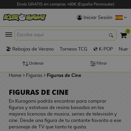
Envío GRATIS en compras +60€ (España Peninsular)
Hola
Iniciar Sesión
Figuras Anime
0
K
🏖️ Rebajas de Verano
Torneos TCG
💿 K-POP
Nuevo
Figuras
Videojuegos
Ordenar
Filtrar
Home
Figuras
Figuras de Cine
Figuras de Cine
FIGURAS DE CINE
D
Figuras por
i
En Kurogami podrás encontrar para comprar
Fabricante
g
figuras y estatuas de resina basadas en las
i
mejores licencias de musica, series de televisión y
R
m
D
cine. Desde una figura de tu cantante favorito a ese
TOP Colecciones
e
o
u
personaje de TV que tanto te gusta.