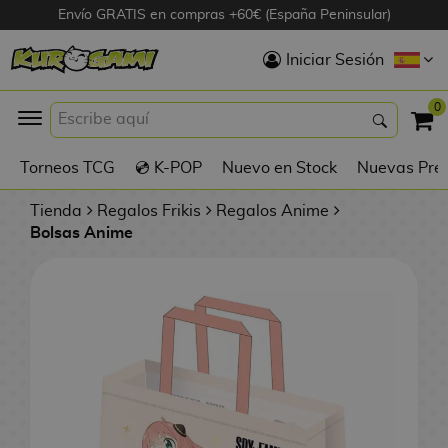
Envío GRATIS en compras +60€ (España Peninsular)
Hola
Iniciar Sesión
Figuras Anime
0
K
Torneos TCG
💿 K-POP
Nuevo en Stock
Nuevas Pre
Figuras
Videojuegos
Tienda
Regalos Frikis
Regalos Anime
Bolsas Anime
Figuras de Cine
D
Figuras por
i
Fabricante
g
i
R
m
D
TOP Colecciones
e
o
u