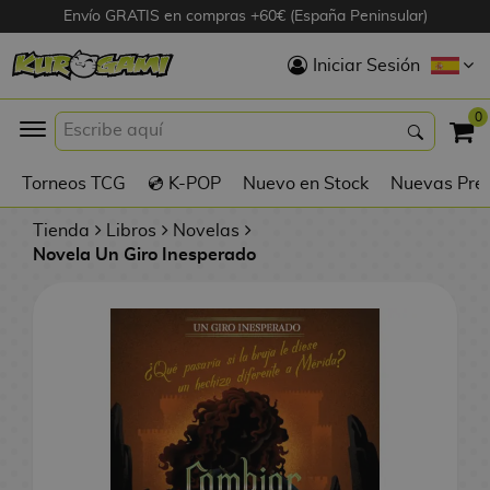
Envío GRATIS en compras +60€ (España Peninsular)
Hola
Iniciar Sesión
Figuras Anime
0
K
Torneos TCG
💿 K-POP
Nuevo en Stock
Nuevas Pre
Figuras
Videojuegos
Tienda
Libros
Novelas
Novela Un Giro Inesperado
Figuras de Cine
D
Figuras por
i
Fabricante
g
i
R
m
D
TOP Colecciones
e
o
u