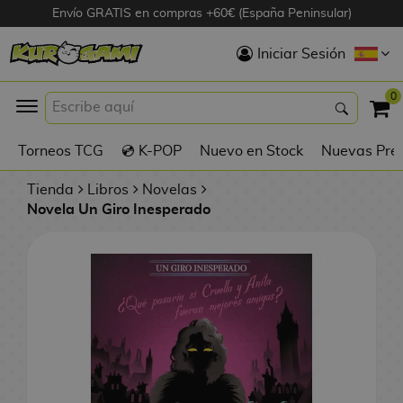
Envío GRATIS en compras +60€ (España Peninsular)
Hola
Iniciar Sesión
Figuras Anime
0
K
Torneos TCG
💿 K-POP
Nuevo en Stock
Nuevas Pre
Figuras
Videojuegos
Tienda
Libros
Novelas
Novela Un Giro Inesperado
Figuras de Cine
D
Figuras por
i
Fabricante
g
i
R
m
D
TOP Colecciones
e
o
u