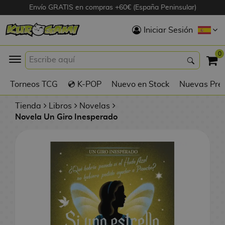
Envío GRATIS en compras +60€ (España Peninsular)
Hola
Iniciar Sesión
Figuras Anime
0
K
Torneos TCG
💿 K-POP
Nuevo en Stock
Nuevas Pre
Figuras
Videojuegos
Tienda
Libros
Novelas
Novela Un Giro Inesperado
Figuras de Cine
D
Figuras por
i
Fabricante
g
i
R
m
D
TOP Colecciones
e
o
u