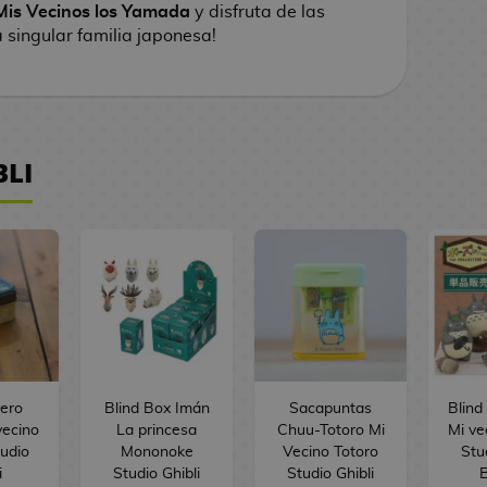
Mis Vecinos los Yamada
y disfruta de las
 singular familia japonesa!
BLI
yero
Blind Box Imán
Sacapuntas
Blind
vecino
La princesa
Chuu-Totoro Mi
Mi ve
tudio
Mononoke
Vecino Totoro
Stu
i
Studio Ghibli
Studio Ghibli
B