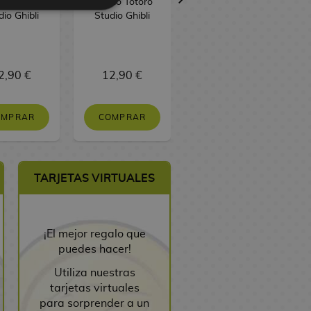
 de Chihiro
Vecino Totoro
Enano y Princesa
dio Ghibli
Studio Ghibli
Susurros del
corazón Studio
Ghibli
2,90 €
12,90 €
12,90 €
OMPRAR
COMPRAR
COMPRAR
TARJETAS VIRTUALES
¡El mejor regalo que
puedes hacer!
Utiliza nuestras
tarjetas virtuales
para sorprender a un