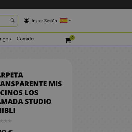
5,90 €
COMPRAR
K
Iniciar Sesión
0
ngas
Comida
ARPETA
ANSPARENTE MIS
CINOS LOS
AMADA STUDIO
IBLI