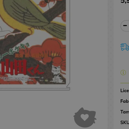
5,
Lic
Fab
Tam
SK