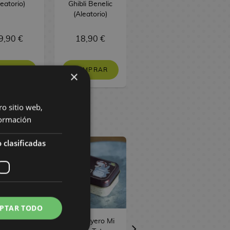
leatorio)
Ghibli Benelic
(Aleatorio)
9,90 €
18,90 €
12,90 €
OMPRAR
COMPRAR
COMPRAR
×
ro sitio web,
ormación
 clasificadas
PTAR TODO
 Joyero El
Caja Joyero Mi
Caja Joyero Rey