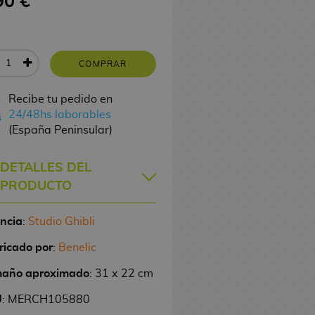
90 €
COMPRAR
Recibe tu pedido en
24/48hs laborables
(España Peninsular)
DETALLES DEL
PRODUCTO
encia
:
Studio Ghibli
ricado por
:
Benelic
año aproximado
: 31 x 22 cm
U
: MERCH105880