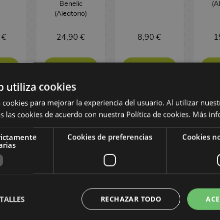
Benelic
(A
(Aleatorio)
 €
24,90 €
8,90 €
1
AR
COMPRAR
COMPRAR
C
b utiliza cookies
 cookies para mejorar la experiencia del usuario. Al utilizar nuest
s las cookies de acuerdo con nuestra Política de cookies.
Más inf
rictamente
Cookies de preferencias
Cookies no
arias
TALLES
RECHAZAR TODO
ACE
 Imán
Blind Box Figura
Blind Box Figura
Caja