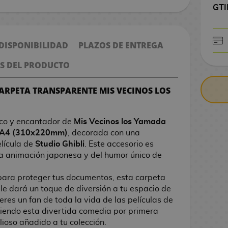
GTI
 DISPONIBILIDAD
PLAZOS DE ENTREGA
CONTRARE
S DEL PRODUCTO
CARPETA TRANSPARENTE MIS VECINOS LOS
co y encantador de
Mis Vecinos los Yamada
A4 (310x220mm)
, decorada con una
elícula de
Studio Ghibli
. Este accesorio es
la animación japonesa y del humor único de
ra proteger tus documentos, esta carpeta
 le dará un toque de diversión a tu espacio de
 eres un fan de toda la vida de las películas de
riendo esta divertida comedia por primera
lioso añadido a tu colección.