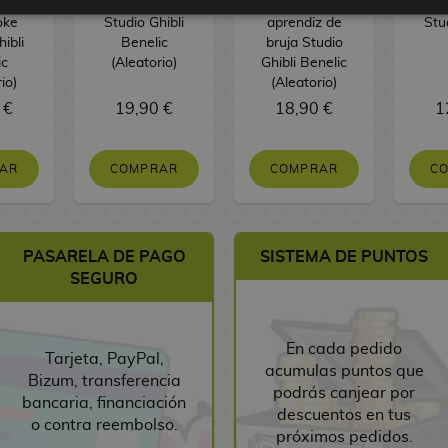
cesa
Mi vecino Totoro
Jiji Nicky, la
viaje
oke
Studio Ghibli
aprendiz de
Stu
ibli
Benelic
bruja Studio
ic
(Aleatorio)
Ghibli Benelic
io)
(Aleatorio)
 €
19,90 €
18,90 €
1
AR
COMPRAR
COMPRAR
C
PASARELA DE PAGO
SISTEMA DE PUNTOS
SEGURO
En cada pedido
Tarjeta, PayPal,
acumulas puntos que
Bizum, transferencia
podrás canjear por
bancaria, financiación
descuentos en tus
o contra reembolso.
próximos pedidos.