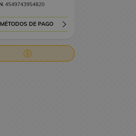
N
: 4549743954820
MÉTODOS DE PAGO
EMBOLSO
TRANSFERENCIA