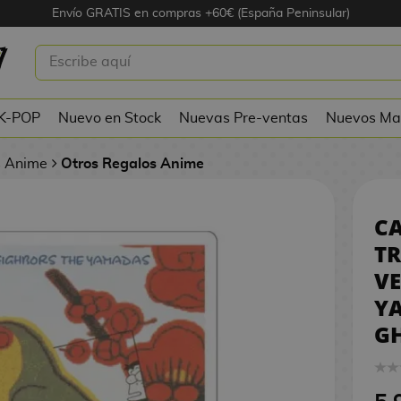
Envío GRATIS en compras +60€ (España Peninsular)
TRANSPARENTE MIS VECINOS LOS
TUDIO GHIBLI
 K-POP
Nuevo en Stock
Nuevas Pre-ventas
Nuevos Ma
s Anime
Otros Regalos Anime
C
TR
VE
Y
GH