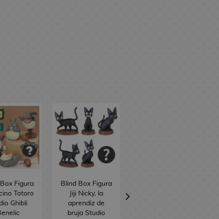
 Box Figura
Blind Box Figura
Taza Olas Ponyo
cino Totoro
Jiji Nicky, la
en el Acantilado
dio Ghibli
aprendiz de
Studio Ghibli 340
enelic
bruja Studio
ml