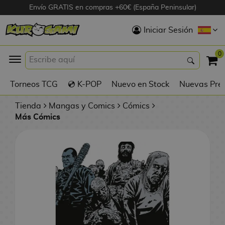
Envío GRATIS en compras +60€ (España Peninsular)
Hola
Iniciar Sesión
Figuras Anime
0
K
Torneos TCG
💿 K-POP
Nuevo en Stock
Nuevas Pre
Figuras
Videojuegos
Tienda
Mangas y Comics
Cómics
Más Cómics
Figuras de Cine
D
Figuras por
i
Fabricante
g
i
R
m
D
TOP Colecciones
e
o
u