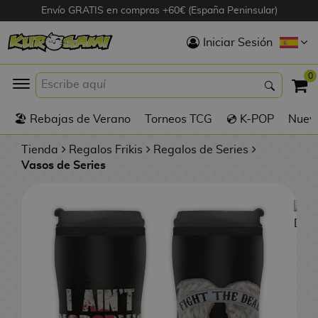
Envío GRATIS en compras +60€ (España Peninsular)
Hola
Iniciar Sesión
Figuras Anime
0
K
🏖️ Rebajas de Verano
Torneos TCG
💿 K-POP
Nuevo
Figuras
Videojuegos
Tienda
Regalos Frikis
Regalos de Series
Vasos de Series
Figuras de Cine
D
Figuras por
i
Fabricante
g
i
R
m
D
TOP Colecciones
e
o
u