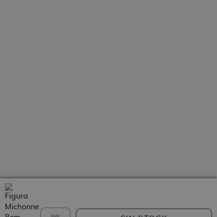
A
b
s
l
S
s
4
a
o
n
r
o
e
e
E
F
l
s
i
e
s
s
r
v
i
F
m
t
d
M
i
a
g
V
u
e
a
e
a
e
n
u
a
t
s
S
n
s
g
r
s
u
H
d
e
g
e
e
o
r
u
e
r
a
l
s
s
o
c
C
i
i
d
h
i
e
F
o
R
e
a
n
s
i
n
e
V
s
e
g
g
i
A
G
M
u
a
d
n
N
o
a
r
l
e
i
e
r
n
a
o
o
m
c
r
g
s
s
j
e
e
a
a
T
T
u
s
s
D
a
o
e
L
e
d
e
i
r
g
i
r
e
t
t
t
o
b
e
S