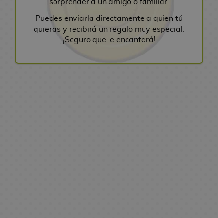
L
l
sorprender a un amigo o familiar.
A
o
r
r
-
s
e
g
j
K
l
o
n
Puedes enviarla directamente a quien tú
l
r
e
L
d
t
u
o
a
a
s
i
quieras y recibirá un regalo muy especial.
e
a
c
e
e
a
r
i
v
G
m
¡Seguro que le encantará!
r
s
h
F
a
S
s
a
s
e
r
e
a
D
i
i
g
e
s
e
r
e
s
i
O
M
g
u
r
S
n
o
m
V
d
s
t
a
u
e
i
e
s
l
a
e
n
r
n
r
O
e
M
g
d
i
s
S
e
o
g
a
f
s
a
a
e
n
o
e
y
s
a
s
L
n
V
s
s
r
B
L
F
F
e
g
i
A
G
N
i
o
i
i
i
g
a
R
d
n
o
o
e
l
b
g
g
e
N
e
e
i
r
w
s
s
r
u
m
n
a
g
o
m
r
e
o
o
r
a
d
r
a
j
e
C
o
v
s
s
a
s
u
l
u
a
s
o
F
d
s
T
t
o
e
E
b
D
l
i
e
M
C
o
s
g
s
l
i
u
g
S
a
G
J
o
t
e
s
t
u
e
M
x
u
s