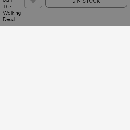
e
o
SIN STOCK
u
s
r
s
e
c
g
e
d
r
F
t
C
a
t
e
i
i
i
a
s
a
C
e
g
v
r
N
s
i
s
u
e
t
i
A
n
r
C
e
n
n
e
C
a
o
r
j
i
a
s
n
a
a
m
V
r
F
a
s
e
a
t
R
n
M
d
s
e
E
á
e
B
o
r
M
E
s
V
o
s
a
a
i
R
i
l
d
s
n
n
e
d
s
e
d
g
g
g
e
Tenemos un gran
o
C
e
a
a
o
catálogo de figuras y
s
i
S
F
F
l
j
merchan de fabricantes
A
n
e
i
u
o
u
oficiales
n
e
r
g
l
s
e
i
i
u
l
d
g