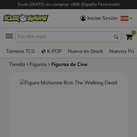
Envío GRATIS en compras +60€ (España Peninsular)
Hola
Iniciar Sesión
Figuras Anime
0
K
Torneos TCG
💿 K-POP
Nuevo en Stock
Nuevas Pre
Figuras
Videojuegos
Tienda
Figuras
Figuras de Cine
Figuras de Cine
D
Figuras por
i
Fabricante
g
i
R
m
D
TOP Colecciones
e
o
u