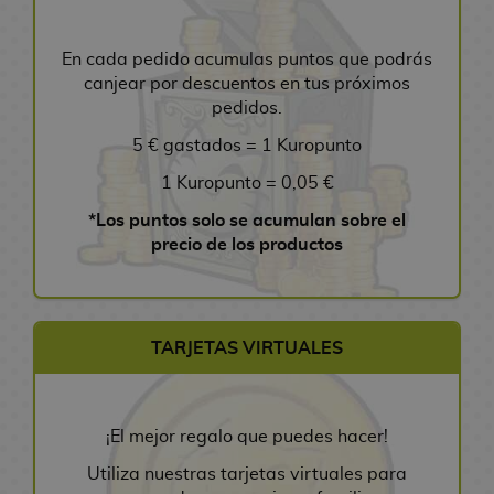
i
m
r
e
o
m
a
A
R
t
o
R
a
e
V
o
P
l
o
s
c
y
a
s
e
l
L
a
s
o
s
A
a
En cada pedido acumulas puntos que podrás
u
t
g
e
L
l
s
d
E
k
a
R
d
canjear por descuentos en tus próximos
e
a
s
l
a
o
e
d
e
s
F
T
e
pedidos.
r
l
a
v
s
M
i
m
d
i
F
m
s
o
5 € gastados = 1 Kuropunto
v
e
D
a
c
o
e
g
X
i
d
s
e
r
i
n
i
n
S
u
a
e
D
1 Kuropunto = 0,05 €
r
o
s
u
o
F
T
e
r
V
C
*Los puntos solo se acumulan sobre el
o
s
n
a
n
i
C
r
M
a
i
C
precio de los productos
s
d
e
l
e
g
G
i
a
s
d
o
A
e
y
i
s
u
e
n
A
e
m
n
R
C
d
B
r
s
g
n
o
i
i
C
i
i
a
a
a
a
i
j
c
m
o
f
n
L
d
b
s
J
TARJETAS VIRTUALES
p
u
s
e
p
t
e
a
e
y
B
u
l
e
a
b
m
s
l
i
j
e
R
g
B
B
s
o
p
y
o
s
u
x
e
o
¡El mejor regalo que puedes hacer!
o
a
y
u
a
r
n
h
t
g
s
l
n
J
n
r
e
F
o
s
a
Utiliza nuestras tarjetas virtuales para
s
d
a
A
d
a
c
i
u
u