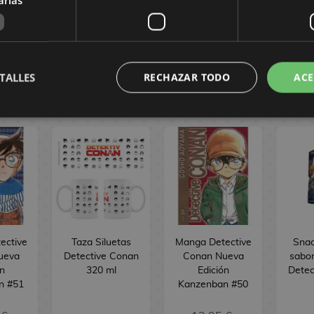
 de la colección puede ser sustituida al azar.
TALLES
RECHAZAR TODO
ACE
 CONAN
ective
Taza Siluetas
Manga Detective
Snac
ueva
Detective Conan
Conan Nueva
sabo
ón
320 ml
Edición
Detec
n #51
Kanzenban #50