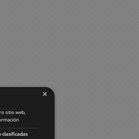
×
ro sitio web,
ormación
 clasificadas