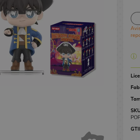
Avi
rep
Lic
Fab
Tam
SK
PO
GTI