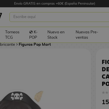
Envío GRATIS en compras +60€ (España Peninsular)
LEATORIA DETECTIVE CONAN
1
 SERIES POP MART
Torneos
💿 K-
Nuevo en
Nuevas Pre-
TCG
POP
Stock
ventas
abricante
Figuras Pop Mart
FI
DE
CA
P
15