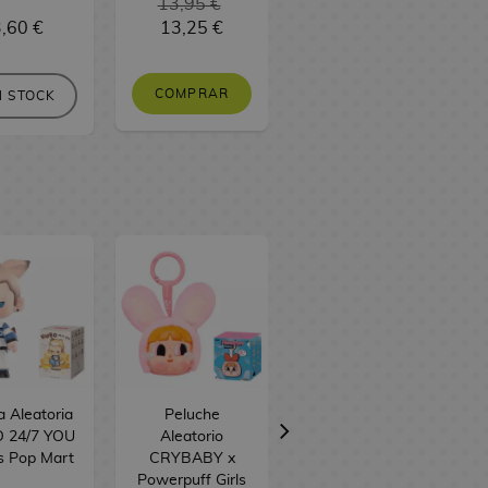
13,95 €
,60 €
13,25 €
9,50 €
9,03 €
COMPRAR
PEDIR
N STOCK
a Aleatoria
Peluche
Peluche
 24/7 YOU
Aleatorio
Aleatorio
s Pop Mart
CRYBABY x
CRYBABY Sad
Powerpuff Girls
Club Flower