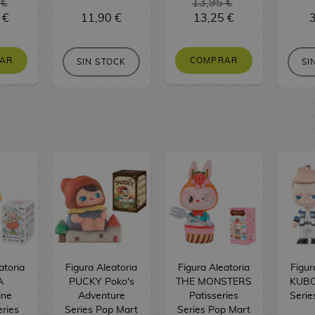
 €
13,95 €
 €
11,90 €
13,25 €
3
AR
COMPRAR
SIN STOCK
SI
atoria
Figura Aleatoria
Figura Aleatoria
Figur
A
PUCKY Poko's
THE MONSTERS
KUBO
ine
Adventure
Patisseries
Serie
eries
Series Pop Mart
Series Pop Mart