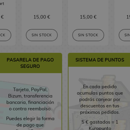
rt
 €
15,00 €
15,00 €
1
OCK
SIN STOCK
SIN STOCK
SI
PASARELA DE PAGO
SISTEMA DE PUNTOS
SEGURO
En cada pedido
Tarjeta, PayPal,
acumulas puntos que
Bizum, transferencia
podrás canjear por
bancaria, financiación
descuentos en tus
o contra reembolso.
próximos pedidos.
Puedes elegir la forma
5 € gastados = 1
de pago que
Kuropunto