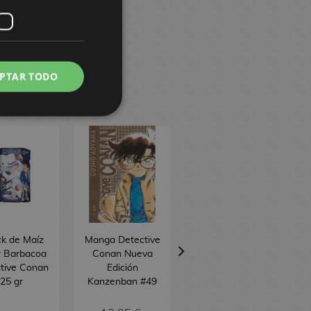
PTAR TODO
k de Maíz
Manga Detective
Manga Detective
r Barbacoa
Conan Nueva
Conan Vol. 2
tive Conan
Edición
#110
25 gr
Kanzenban #49