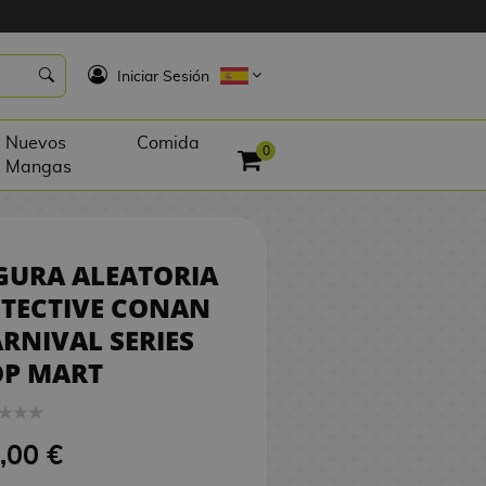
5,00 €
SIN STOCK
K
Iniciar Sesión
Nuevos
Comida
0
Mangas
GURA ALEATORIA
TECTIVE CONAN
RNIVAL SERIES
OP MART
,00 €