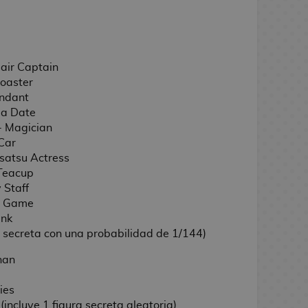
air Captain
Coaster
endant
 a Date
- Magician
 Car
satsu Actress
 Teacup
 Staff
ng Game
unk
ra secreta con una probabilidad de 1/144)
nan
ies
(incluye 1 figura secreta aleatoria)