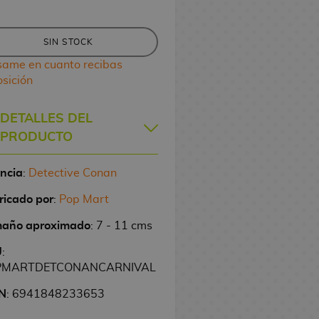
SIN STOCK
same en cuanto recibas
osición
DETALLES DEL
PRODUCTO
encia
:
Detective Conan
ricado por
:
Pop Mart
año aproximado
: 7 - 11 cms
U
:
PMARTDETCONANCARNIVAL
N
: 6941848233653