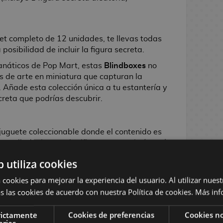
et completo de 12 unidades, te llevas todas
posibilidad de incluir la figura secreta.
fanáticos de Pop Mart, estas
Blindboxes
no
as de arte en miniatura que capturan la
. Añade esta colección única a tu estantería y
creta que podrías descubrir.
 juguete coleccionable donde el contenido es
e sellada, lo que significa que no sabrás qué
la abras. Este concepto añade un elemento de
b utiliza cookies
o que coleccionar todas las figuras sea una
cionante.
 cookies para mejorar la experiencia del usuario. Al utilizar nuest
s las cookies de acuerdo con nuestra Política de cookies.
Más inf
r en series que muestran una colección
n más raras y difíciles de encontrar,
etas" o "hidden". Si hay una figura secreta
rictamente
Cookies de preferencias
Cookies no
arias