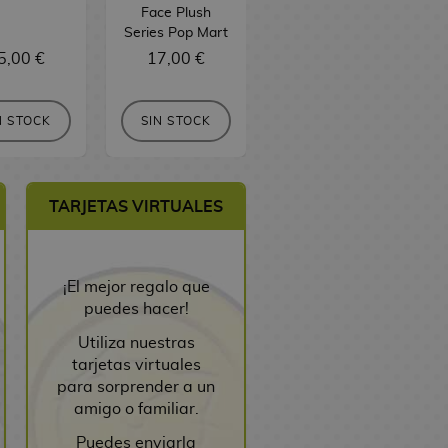
Face Plush
Series Pop Mart
Series Pop Mart
5,00 €
17,00 €
15,00 €
N STOCK
SIN STOCK
SIN STOCK
TARJETAS VIRTUALES
¡El mejor regalo que
puedes hacer!
Utiliza nuestras
tarjetas virtuales
para sorprender a un
amigo o familiar.
Puedes enviarla