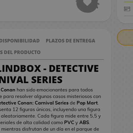
CONTRARE
 DISPONIBILIDAD
PLAZOS DE ENTREGA
S DEL PRODUCTO
INDBOX - DETECTIVE
IVAL SERIES
e Conan
han sido emocionantes para todos
e para resolver algunos casos misteriosos con
tective Conan: Carnival Series
de
Pop Mart
.
senta 12 figuras únicas, incluyendo una figura
aleatoriamente. Cada figura mide entre 5,5 y
eriales de alta calidad como
PVC
y
ABS
.
mientras disfrutan de un día en el parque de