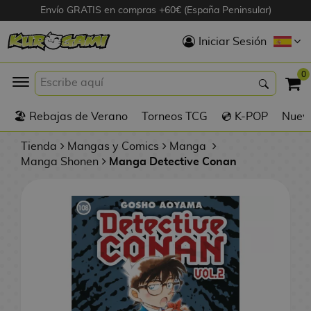
Envío GRATIS en compras +60€ (España Peninsular)
Hola
Iniciar Sesión
Figuras Anime
0
K
🏖️ Rebajas de Verano
Torneos TCG
💿 K-POP
Nuevo
Figuras
Videojuegos
Tienda
Mangas y Comics
Manga
Manga Shonen
Manga Detective Conan
Figuras de Cine
D
Figuras por
i
Fabricante
g
i
R
m
D
TOP Colecciones
e
o
u