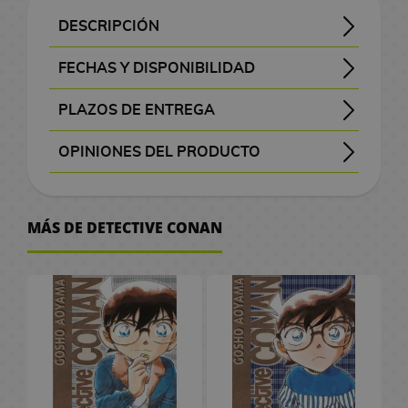
J
n
G
s
o
o
a
a
o
r
C
i
e
s
z
s
n
l
R
A
a
a
g
-
A
l
l
O
C
n
i
o
DESCRIPCIÓN
F
t
r
a
M
o
a
o
n
r
p
a
M
n
s
M
s
n
a
a
l
i
i
s
a
s
p
i
/
SINOPSIS DEL TOMO 108 DE DETECTIVE CONAN
El detective más famoso de Japón, el joven Shinichi Kudo, presencia un intercambio sospechoso entre unos hombres vestidos de negro. Tras descubrilo, Shinichi es atacado por uno de esos mafiosos, y le administran un veneno con el fin de matarlo. Sin embargo el veneno tiene un efecto inesperado: el cuerpo de Shinichi pasa a convertirse en el de un niño de 7 años. Ahora, haciéndose llamar Conan Edogawa y ocultando su verdadera identidad con tal de proteger a los suyos y a él mismo de los Hombres de negro, el joven detective se traslada a casa su padre: el detective Kogoro Mouri. Ninguno de ellos sabe que Conan es, en realidad, Sinichi y éste utilizará su secreto para resolver los casos del propio Mouri sin que nadie lo sepa.
y sumérgete en su intensa trama con la edición oficial publicada por Planeta Cómic.
名探偵コナン (Meitantei Conan)
M
o
F
J
a
i
o
o
o
e
r
M
l
g
g
e
d
r
a
m
FECHAS Y DISPONIBILIDAD
O
a
n
i
o
g
m
s
c
s
P
d
a
I
C
a
u
s
e
v
d
e
f
mangas y libros con el botón morado “Pedir”
se consultan a editoriales y distribuidoras.
, se eliminará del pedido
, el pedido se cancelará.
prepararemos tu pedido con prioridad
x
é
g
s
i
e
d
h
D
i
C
n
v
h
n
r
V
e
e
/
i
PLAZOS DE ENTREGA
i
s
u
R
e
c
e
i
i
e
a
g
r
o
t
a
i
l
C
M
N
c
, visible antes de pagar.
P
m
r
e
i
:
C
l
s
c
p
a
e
c
e
s
d
a
a
o
i
OPINIONES DEL PRODUCTO
C
o
u
a
g
T
i
a
R
n
e
t
2
a
o
s
F
e
m
n
v
n
Aún no existen valoraciones para este producto.
ó
M
s
m
s
a
h
n
s
e
e
o
0
l
u
o
a
g
e
a
m
a
t
M
P
P
G
l
e
e
d
g
y
r
t
a
n
j
a
l
A
o
n
e
a
l
e
MÁS DE DETECTIVE CONAN
r
o
G
e
a
S
h
t
F
k
R
u
a
r
d
g
r
T
M
n
a
n
a
s
a
S
l
a
C
e
r
R
o
é
e
s
t
i
a
s
a
o
g
n
d
n
d
t
e
o
k
e
s
i
é
p
g
G
b
b
I
A
z
c
a
e
i
F
d
e
h
r
s
u
n
/
k
p
l
o
u
o
u
s
n
a
h
G
t
e
i
i
V
e
i
S
r
t
G
a
l
i
s
a
o
j
e
i
s
i
u
a
n
g
s
i
r
e
t
a
u
a
d
i
c
r
k
a
k
m
d
l
a
C
t
u
t
d
i
s
P
a
r
l
a
c
a
d
s
r
a
e
e
a
r
ó
e
r
a
e
n
e
r
y
l
s
a
s
i
M
i
C
P
s
d
m
s
a
o
g
l
W
B
e
C
s
O
a
T
P
a
F
i
o
D
i
i
s
j
u
a
o
t
o
C
f
n