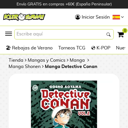
Envío GRATIS en compras +60€ (España Peninsular)
Hola
Iniciar Sesión
Figuras Anime
0
K
🏖️ Rebajas de Verano
Torneos TCG
💿 K-POP
Nuevo
Figuras
Videojuegos
Tienda
Mangas y Comics
Manga
Manga Shonen
Manga Detective Conan
Figuras de Cine
D
Figuras por
i
Fabricante
g
i
R
m
D
TOP Colecciones
e
o
u