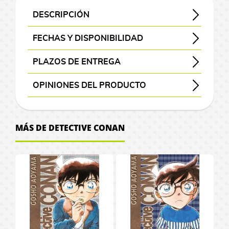
J
n
G
s
o
o
a
a
o
r
C
i
e
s
z
s
n
l
R
A
a
a
g
-
A
l
l
O
C
n
i
o
DESCRIPCIÓN
F
t
r
a
M
o
a
o
n
r
p
a
M
n
s
M
s
n
a
a
l
i
i
s
a
s
p
i
/
SINOPSIS DEL TOMO 109 DE DETECTIVE CONAN
El detective más famoso de Japón, el joven Shinichi Kudo, presencia un intercambio sospechoso entre unos hombres vestidos de negro. Tras descubrilo, Shinichi es atacado por uno de esos mafiosos, y le administran un veneno con el fin de matarlo. Sin embargo el veneno tiene un efecto inesperado: el cuerpo de Shinichi pasa a convertirse en el de un niño de 7 años. Ahora, haciéndose llamar Conan Edogawa y ocultando su verdadera identidad con tal de proteger a los suyos y a él mismo de los Hombres de negro, el joven detective se traslada a casa su padre: el detective Kogoro Mouri. Ninguno de ellos sabe que Conan es, en realidad, Sinichi y éste utilizará su secreto para resolver los casos del propio Mouri sin que nadie lo sepa.
y sumérgete en su intensa trama con la edición oficial publicada por Planeta Cómic.
名探偵コナン (Meitantei Conan)
M
o
F
J
a
i
o
o
o
e
r
M
l
g
g
e
d
r
a
m
FECHAS Y DISPONIBILIDAD
O
a
n
i
o
g
m
s
c
s
P
d
a
I
C
a
u
s
e
v
d
e
f
mangas y libros con el botón morado “Pedir”
se consultan a editoriales y distribuidoras.
, se eliminará del pedido
, el pedido se cancelará.
prepararemos tu pedido con prioridad
x
é
g
s
i
e
d
h
D
i
C
n
v
h
n
r
V
e
e
/
i
PLAZOS DE ENTREGA
i
s
u
R
e
c
e
i
i
e
a
g
r
o
t
a
i
l
C
M
N
c
, visible antes de pagar.
P
m
r
e
i
:
C
l
s
c
p
a
e
c
e
s
d
a
a
o
i
OPINIONES DEL PRODUCTO
C
o
u
a
g
T
i
a
R
n
e
t
2
a
o
s
F
e
m
n
v
n
Aún no existen valoraciones para este producto.
ó
M
s
m
s
a
h
n
s
e
e
o
0
l
u
o
a
g
e
a
m
a
t
M
P
P
G
l
e
e
d
g
y
r
t
a
n
j
a
l
A
o
n
e
a
l
e
MÁS DE DETECTIVE CONAN
r
o
G
e
a
S
h
t
F
k
R
u
a
r
d
g
r
T
M
n
a
n
a
s
a
S
l
a
C
e
r
R
o
é
e
s
t
i
a
s
a
o
g
n
d
n
d
t
e
o
k
e
s
i
é
p
g
G
b
b
I
A
z
c
a
e
i
F
d
e
h
r
s
u
n
/
k
p
l
o
u
o
u
s
n
a
h
G
t
e
i
i
V
e
i
S
r
t
G
a
l
i
s
a
o
j
e
i
s
i
u
a
n
g
s
i
r
e
t
a
u
a
d
i
c
r
k
a
k
m
d
l
a
C
t
u
t
d
i
s
P
a
r
l
a
c
a
d
s
r
a
e
e
a
r
ó
e
r
a
e
n
e
r
y
l
s
a
s
i
M
i
C
P
s
d
m
s
a
o
g
l
W
B
e
C
s
O
a
T
P
a
F
i
o
D
i
i
s
j
u
a
o
t
o
C
f
n