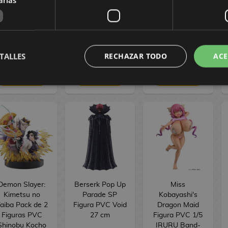
wa Hitotsu no
Hitotsu no
Figure Seasonal
ikari ver. 16 cm
Hikari ver. 17 cm
Jinshi Nine-
tailed fox 23 cm
154,90 €
154,90 €
34,90 €
144,90 €
144,90 €
29,90 €
TALLES
RECHAZAR TODO
ACE
RESERVAR
RESERVAR
RESERVAR
Demon Slayer:
Berserk Pop Up
Miss
Kimetsu no
Parade SP
Kobayashi's
aiba Pack de 2
Figura PVC Void
Dragon Maid
Figuras PVC
27 cm
Figura PVC 1/5
Shinobu Kocho
IRURU Band-