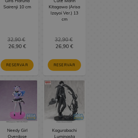
Girls Haruna
Cute Marin
Sairenji 10 cm
Kitagawa (Arisa
Izayoi Ver.) 13
cm
32,90 €
32,90 €
26,90 €
26,90 €
RESERVAR
RESERVAR
Needy Girl
Kagurabachi
Overdose
Luminasta