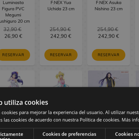
Luminasta
F:NEX Yua
F:NEX Asuka
Figura PVC
Uchida 23 cm
Nishino 23 cm
Megumi
ushiguro 20 cm
32,90 €
254,90 €
254,90 €
26,90 €
242,90 €
242,90 €
RESERVAR
RESERVAR
RESERVAR
b utiliza cookies
 cookies para mejorar la experiencia del usuario. Al utilizar nuest
s las cookies de acuerdo con nuestra Política de cookies.
Más inf
oveLive! Figura
LoveLive! Figura
The Apothecary
PVC Nozomi
PVC Eli Ayase
Diaries Figura
rictamente
Cookies de preferencias
Cookies no
Tojo Bokutachi
Bokutachi wa
PVC BRILLIANT
arias