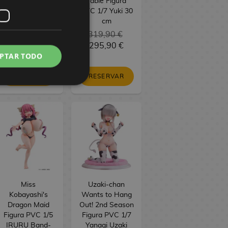
Figure Seasonal
Table Figura
Maomao
PVC 1/7 Yuki 30
Jiangshi 21 cm
cm
34,90 €
319,90 €
29,90 €
295,90 €
PTAR TODO
RESERVAR
RESERVAR
Miss
Uzaki-chan
Kobayashi's
Wants to Hang
Dragon Maid
Out! 2nd Season
Figura PVC 1/5
Figura PVC 1/7
IRURU Band-
Yanagi Uzaki