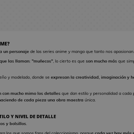
IME?
 a un personaje
de las series anime y manga que tanto nos apasionan
que las llaman: "muñecos"
, lo cierto es que
son mucho más
que sim
seño y modelado, donde se
expresan la creatividad, imaginación y ha
n con mucho mimo los detalles
que dan estilo y personalidad a cada 
haciendo de cada pieza una obra maestra
única.
ILO Y NIVEL DE DETALLE
os y bolsillos
.
ra los que somos fans del coleccionismo, porque
cada vez hay más 