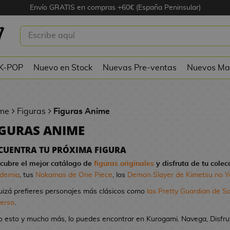
Envío GRATIS en compras +60€ (España Peninsular)
 K-POP
Nuevo en Stock
Nuevas Pre-ventas
Nuevos Ma
me
Figuras
Figuras Anime
IGURAS ANIME
CUENTRA TU PRÓXIMA FIGURA
cubre el mejor catálogo de
figuras originales
y disfruta de tu colec
demia
, tus
Nakamas de One Piece
, los
Demon Slayer de Kimetsu no Y
uizá prefieres personajes más clásicos como
las Pretty Guardian de S
verso
.
o esto y mucho más, lo puedes encontrar en Kurogami. Navega, Disfruta