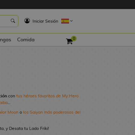
K
Iniciar Sesión
0
ngas
Comida
ción
con
tus héroes favoritos de My Hero
aiba
...
ailor Moon
o
los Saiyan más poderosos del
, y Desata tu Lado Friki!