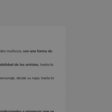
.
ples muñecos:
son una forma de
bilidad de los artistas
, hasta la
personaje, desde su ropa, hasta la
profesionales y empresas
que se