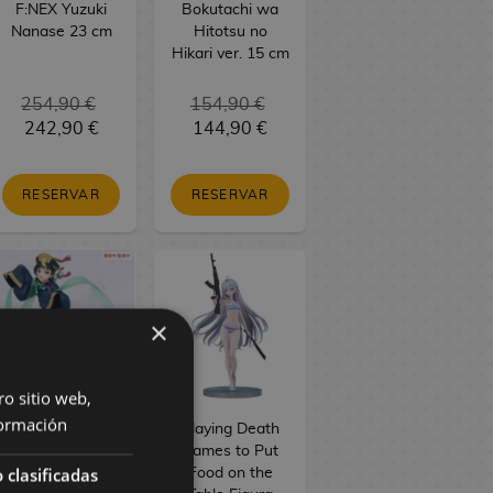
F:NEX Yuzuki
Bokutachi wa
Nanase 23 cm
Hitotsu no
Hikari ver. 15 cm
254,90 €
154,90 €
242,90 €
144,90 €
RESERVAR
RESERVAR
×
ro sitio web,
ormación
The Apothecary
Playing Death
Diaries Figura
Games to Put
 clasificadas
PVC BRILLIANT
Food on the