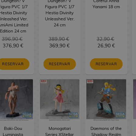
Dungeon? V
Dungeon? V
Coreful Anna
Figura PVC 1/7
Figura PVC 1/7
Yanami 18 cm
Hestia Divinity
Hestia Divinity
Unleashed Ver.
Unleashed Ver.
miAmi Limited
24 cm
Edition 24 cm
396,90 €
389,90 €
32,90 €
376,90 €
369,90 €
26,90 €
RESERVAR
RESERVAR
RESERVAR
Baki-Dou
Monogatari
Daemons of the
Luminasta
Series XStellar
Shadow Realm