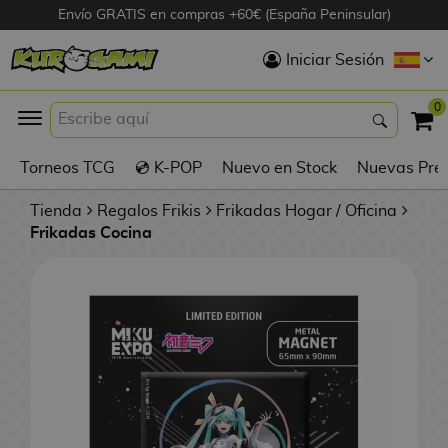
Envío GRATIS en compras +60€ (España Peninsular)
Hola
Iniciar Sesión
Figuras Anime
0
K
Torneos TCG
💿 K-POP
Nuevo en Stock
Nuevas Pre
Figuras
Videojuegos
Tienda
Regalos Frikis
Frikadas Hogar / Oficina
Frikadas Cocina
Figuras de Cine
D
Figuras por
i
Fabricante
g
i
R
m
D
TOP Colecciones
e
o
u