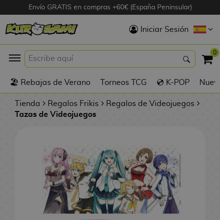
Envío GRATIS en compras +60€ (España Peninsular)
Hola
Iniciar Sesión
Figuras Anime
0
K
🏖️ Rebajas de Verano
Torneos TCG
💿 K-POP
Nuevo
Figuras
Videojuegos
Tienda
Regalos Frikis
Regalos de Videojuegos
Tazas de Videojuegos
Figuras de Cine
D
Figuras por
i
Fabricante
g
i
R
m
D
TOP Colecciones
e
o
u