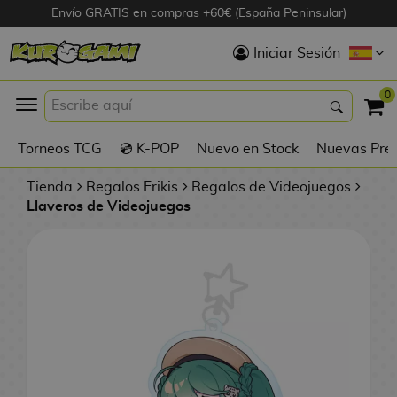
Envío GRATIS en compras +60€ (España Peninsular)
Hola
Iniciar Sesión
Figuras Anime
0
K
Torneos TCG
💿 K-POP
Nuevo en Stock
Nuevas Pre
Figuras
Videojuegos
Tienda
Regalos Frikis
Regalos de Videojuegos
Llaveros de Videojuegos
Figuras de Cine
D
Figuras por
i
Fabricante
g
i
R
m
D
TOP Colecciones
e
o
u