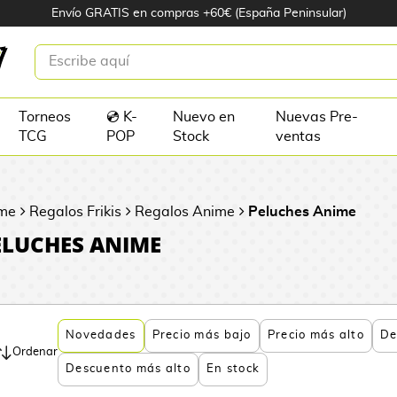
Envío GRATIS en compras +60€ (España Peninsular)
Torneos
💿 K-
Nuevo en
Nuevas Pre-
TCG
POP
Stock
ventas
me
Regalos Frikis
Regalos Anime
Peluches Anime
ELUCHES ANIME
Novedades
Precio más bajo
Precio más alto
De
Ordenar
Descuento más alto
En stock