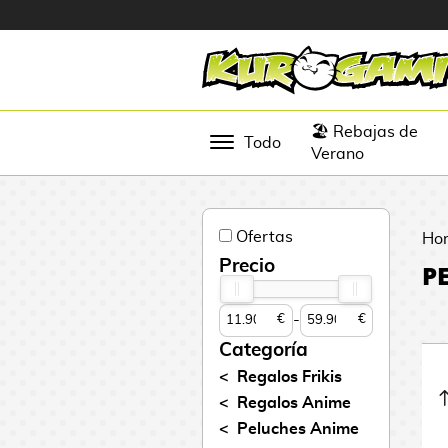
Hola
Figuras
🏖️ Rebajas de
Todo
Anime
Verano
Figuras
Videojuegos
Ofertas
Ho
Figuras de
Precio
P
Cine
-
€
€
Figuras por
Fabricante
Categoría
D
Regalos Frikis
TOP
i
Regalos Anime
Colecciones
g
Peluches Anime
i
N