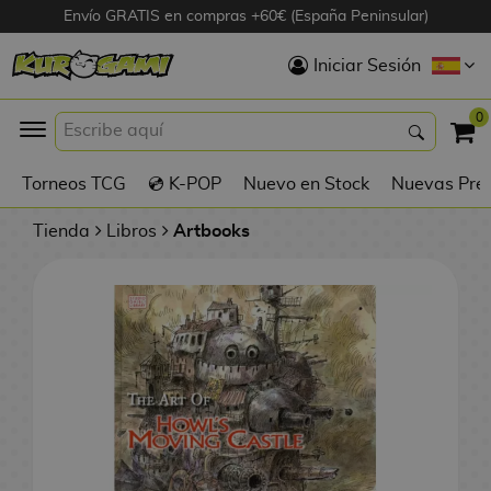
Envío GRATIS en compras +60€ (España Peninsular)
Hola
Iniciar Sesión
Figuras Anime
0
K
Torneos TCG
💿 K-POP
Nuevo en Stock
Nuevas Pre
Figuras
Videojuegos
Tienda
Libros
Artbooks
Figuras de Cine
D
Figuras por
i
Fabricante
g
i
R
m
D
TOP Colecciones
e
o
u