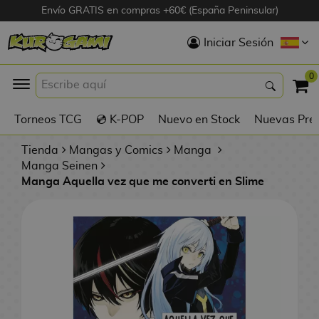
Envío GRATIS en compras +60€ (España Peninsular)
Hola
Iniciar Sesión
Figuras Anime
0
K
Torneos TCG
💿 K-POP
Nuevo en Stock
Nuevas Pre
Figuras
Videojuegos
Tienda
Mangas y Comics
Manga
Manga Seinen
Manga Aquella vez que me converti en Slime
Figuras de Cine
D
Figuras por
i
Fabricante
g
i
R
m
D
TOP Colecciones
e
o
u