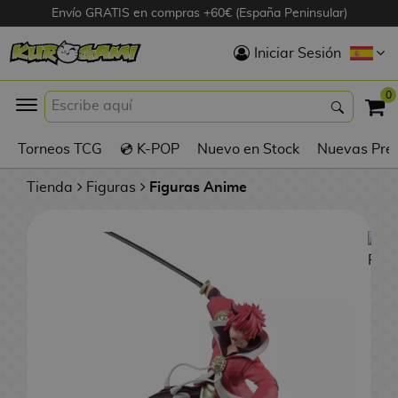
Envío GRATIS en compras +60€ (España Peninsular)
Hola
Iniciar Sesión
Figuras Anime
0
K
Torneos TCG
💿 K-POP
Nuevo en Stock
Nuevas Pre
Figuras
Videojuegos
Tienda
Figuras
Figuras Anime
Figuras de Cine
D
Figuras por
i
Fabricante
g
i
R
m
D
TOP Colecciones
e
o
u